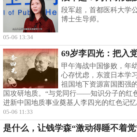
段军超，首都医科大学
博士生导师。
05-06 13:34
69岁李四光：把入
甲午海战中国惨败，年
心存忧虑，东渡日本学
祖国地下资源富国图强
国攻研地质。“与党同行——知识分子的红
进新中国地质事业奠基人李四光的红色记忆
05-06 11:33
是什么，让钱学森“激动得睡不着觉