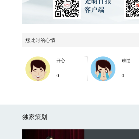
您此时的心情
开心
难过
0
0
独家策划