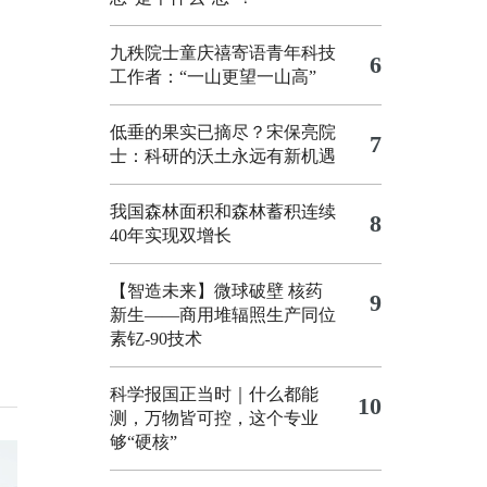
九秩院士童庆禧寄语青年科技
6
工作者：“一山更望一山高”
低垂的果实已摘尽？宋保亮院
7
士：科研的沃土永远有新机遇
我国森林面积和森林蓄积连续
8
40年实现双增长
【智造未来】微球破壁 核药
9
新生——商用堆辐照生产同位
素钇-90技术
科学报国正当时｜什么都能
10
测，万物皆可控，这个专业
够“硬核”