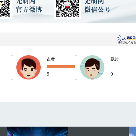
点赞
飘过
5
0