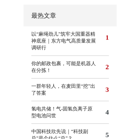
最热文章
以“麻绳劲儿”筑牢大国重器精
1
神底座｜东方电气高质量发展
调研行
你的邮政包裹，可能是机器人
2
在分拣！
一群年轻人，在麦田里“挖”出
3
了答案
氢电共储！气-固氢负离子原
4
型电池问世
中国科技欣先说｜“科技副
5
总”是个什么“总”？