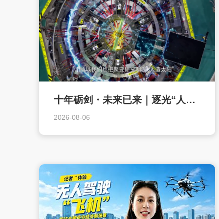
十年砺剑・未来已来｜逐光“人造太阳”，我们何时能用上核聚变发的电？
2026-08-06