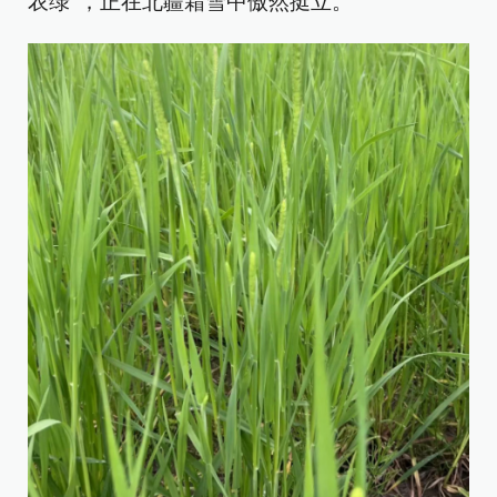
农绿”，正在北疆霜雪中傲然挺立。