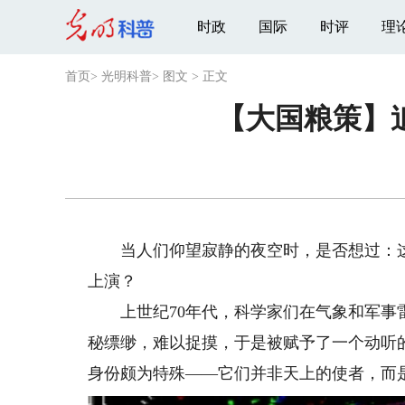
时政
国际
时评
理
首页
>
光明科普
>
图文
>
正文
【大国粮策】
当人们仰望寂静的夜空时，是否想过：这里
上演？
上世纪70年代，科学家们在气象和军事雷
秘缥缈，难以捉摸，于是被赋予了一个动听的
身份颇为特殊——它们并非天上的使者，而