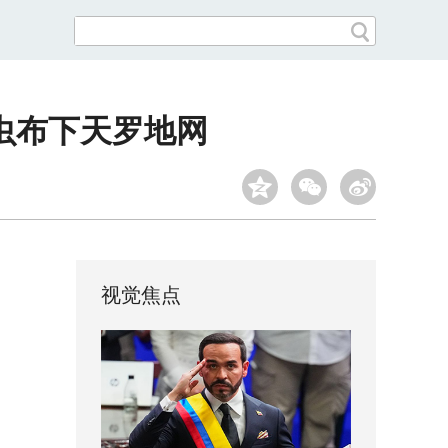
虫布下天罗地网
视觉焦点