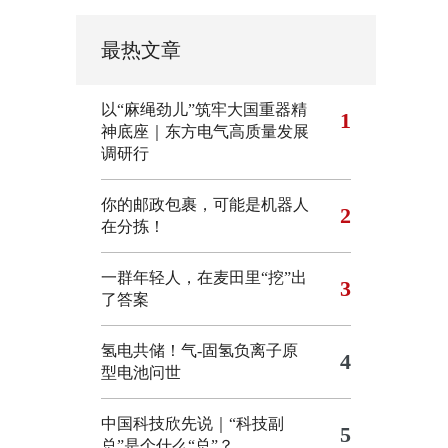
最热文章
以“麻绳劲儿”筑牢大国重器精
1
神底座｜东方电气高质量发展
调研行
你的邮政包裹，可能是机器人
2
在分拣！
一群年轻人，在麦田里“挖”出
3
了答案
氢电共储！气-固氢负离子原
4
型电池问世
中国科技欣先说｜“科技副
5
总”是个什么“总”？