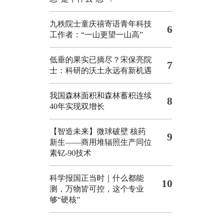
九秩院士童庆禧寄语青年科技
6
工作者：“一山更望一山高”
低垂的果实已摘尽？宋保亮院
7
士：科研的沃土永远有新机遇
我国森林面积和森林蓄积连续
8
40年实现双增长
【智造未来】微球破壁 核药
9
新生——商用堆辐照生产同位
素钇-90技术
科学报国正当时｜什么都能
10
测，万物皆可控，这个专业
够“硬核”