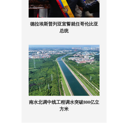
德拉埃斯普列亚宣誓就任哥伦比亚
总统
南水北调中线工程调水突破800亿立
方米