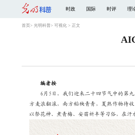
时政
国际
时评
理
首页
>
光明科普
>
可视化
>
正文
A
编者按
6月5日，我们迎来二十四节气中的第九
方麦浪翻滚，南方稻秧青青，夏熟作物待收
以祭花神、煮青梅、安苗祈丰等习俗，在汗