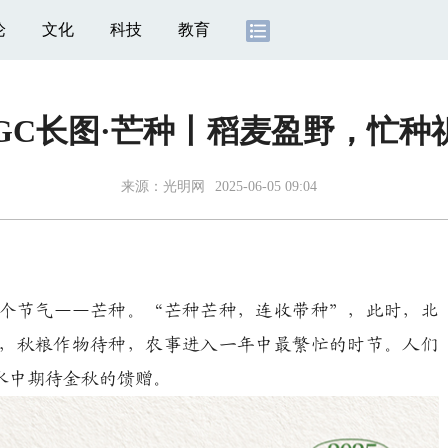
论
文化
科技
教育
IGC长图·芒种丨稻麦盈野，忙种
来源：
光明网
2025-06-05 09:04
个节气——芒种。“芒种芒种，连收带种”，此时，北
，秋粮作物待种，农事进入一年中最繁忙的时节。人们
水中期待金秋的馈赠。