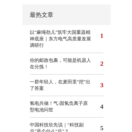
最热文章
以“麻绳劲儿”筑牢大国重器精
1
神底座｜东方电气高质量发展
调研行
你的邮政包裹，可能是机器人
2
在分拣！
一群年轻人，在麦田里“挖”出
3
了答案
氢电共储！气-固氢负离子原
4
型电池问世
中国科技欣先说｜“科技副
5
总”是个什么“总”？