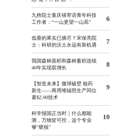
九秩院士童庆禧寄语青年科技
6
工作者：“一山更望一山高”
低垂的果实已摘尽？宋保亮院
7
士：科研的沃土永远有新机遇
我国森林面积和森林蓄积连续
8
40年实现双增长
【智造未来】微球破壁 核药
9
新生——商用堆辐照生产同位
素钇-90技术
科学报国正当时｜什么都能
10
测，万物皆可控，这个专业
够“硬核”