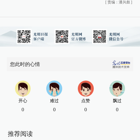
[
责编：潘兴彪
]
您此时的心情
开心
难过
点赞
飘过
0
0
0
0
推荐阅读