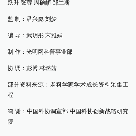
跃升 张蓉 周硕頔 邹兰斯
监 制：潘兴彪 刘梦
编 导：武玥彤 宋雅娟
制 作：光明网科普事业部
协 调：彭博 林璐茜
部分资料来源：老科学家学术成长资料采集工
程
鸣 谢：中国科协调宣部 中国科协创新战略研究
院