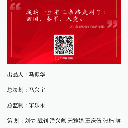
出品人：马振华
总策划：马兴宇
总监制：宋乐永
策 划：刘梦 战钊 潘兴彪 宋雅娟 王庆伍 张楠 滕