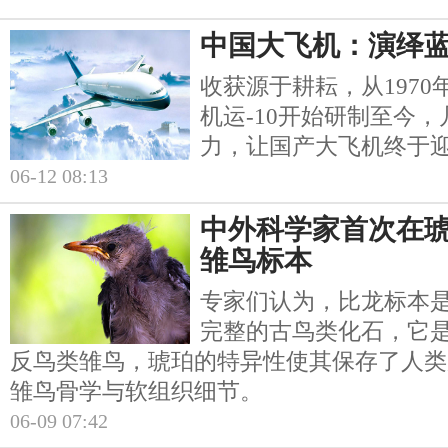
中国大飞机：演绎
收获源于耕耘，从197
机运-10开始研制至今
力，让国产大飞机终于
06-12 08:13
中外科学家首次在
雏鸟标本
专家们认为，比龙标本
完整的古鸟类化石，它
反鸟类雏鸟，琥珀的特异性使其保存了人类
雏鸟骨学与软组织细节。
06-09 07:42