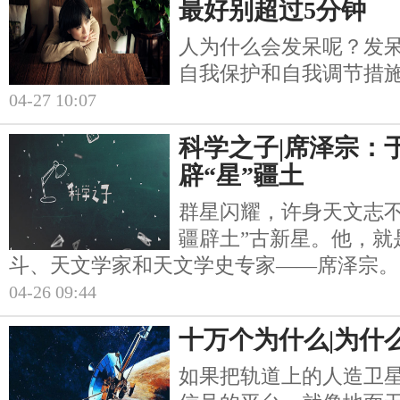
最好别超过5分钟
人为什么会发呆呢？发
自我保护和自我调节措
04-27 10:07
科学之子|席泽宗：
辟“星”疆土
群星闪耀，许身天文志不
疆辟土”古新星。他，就
斗、天文学家和天文学史专家——席泽宗。
04-26 09:44
十万个为什么|为什
如果把轨道上的人造卫