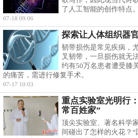
了人工智能的创作特点
07-18 09:06
探索让人体组织器官
韧带损伤是常见疾病，
叉韧带，一旦损伤就无
约有50万名患者遭受膝
的痛苦，需进行修复手术。
07-17 10:03
重点实验室光明行：
常百姓家”
顶尖实验室、著名科学
间碰出了怎样的火花？“