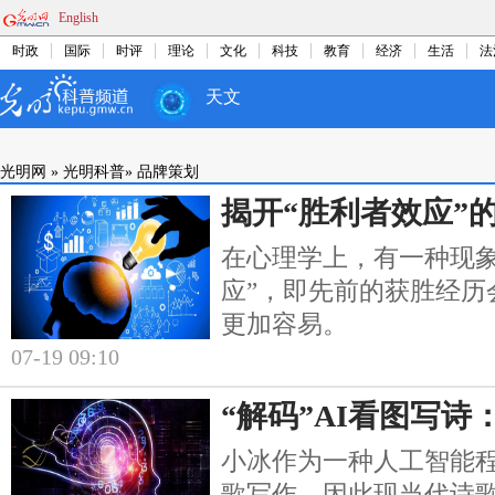
English
时政
国际
时评
理论
文化
科技
教育
经济
生活
法
天文
光明网
»
光明科普
»
品牌策划
揭开“胜利者效应”
在心理学上，有一种现象
应”，即先前的获胜经历
更加容易。
07-19 09:10
“解码”AI看图写
小冰作为一种人工智能
歌写作，因此现当代诗