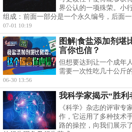
界公认的一项殊荣。小
组成：前面一部分是一个永久编号，后面一
07-01 10:19
图解|食盐添加剂堪
言你也信？
但想要达到让一个成年
需要一次性吃几十公斤
06-30 13:56
我科学家揭示“胜利
《科学》杂志的评审专家
作，它运用了多种技术
路的操控，向我们展示