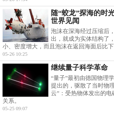
随“蛟龙”探海的时
世界见闻
泡沫在深海经过压缩后
出，就成为实体结构了
小、密度增大，而且泡沫在返回海面后比下
05-26 10:25
继续量子科学革命
“量子”最初由德国物理学
提出的，驱散了当时物理
云”：受热物体发出的电
关系。
05-25 09:07