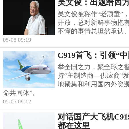
吴文俊：出题给西
吴文俊被称作“老顽童”
开放，总对新鲜事物抱
不懂的事情总坦然承认
05-08 09:19
C919首飞：引领“
举全国之力，聚全球之
持“主制造商—供应商”
地聚集和利用国内外资源
命共同体”。
05-05 09:12
对话国产大飞机C91
都在这里