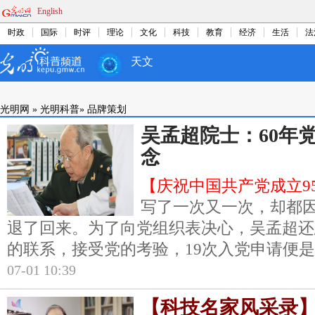
English
时政
国际
时评
理论
文化
科技
教育
经济
生活
法
天文
光明网
»
光明科普
»
品牌策划
吴孟超院士：60年
念
【庆祝中国共产党成立9
写了一次又一次，却都
退了回来。为了向党组织表决心，吴孟超还
的联系，接受党的考验，19次入党申请便
07-01 10:39
【科技名家风采录