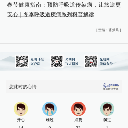
春节健康指南：预防呼吸道传染病，让旅途更
安心｜冬季呼吸道疾病系列科普解读
[
责编：张梦凡
]
您此时的心情
开心
难过
点赞
飘过
14
0
33
1