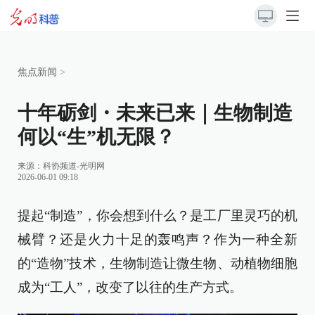
焦点新闻
>
十年砺剑・未来已来｜生物制造
何以“生”机无限？
来源：
科协频道-光明网
2026-06-01 09:18
提起“制造”，你会想到什么？是工厂里灵巧的机
械臂？还是火力十足的轰鸣声？作为一种全新
的“造物”技术，生物制造让微生物、动植物细胞
成为“工人”，改变了以往的生产方式。