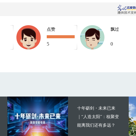
点赞
飘过
5
0
十年砺剑・未来已来
｜“人造太阳”：核聚变
能离我们还有多远？