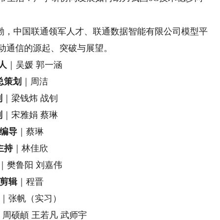
，中国联通领军人才、联通数据智能有限公司模型平
移动通信的源起、突破与展望。
人
｜吴媛 郭一涵
总策划
｜周洁​​​
制
｜梁钱炜 战钊
划
｜宋雅娟 蔡琳
编导
｜蔡琳
主持
｜林佳欣
｜樊鲁阳 刘嘉伟
剪辑
｜程晋
｜张帆（实习）
 周硕頔 王若凡 武师宇