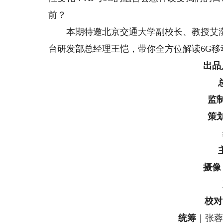
前？
本期特邀北京交通大学副校长、教授艾渤
台研发部总经理王恺，带你全方位解读6G
出品
监
策
摄像
校对
统筹
｜张蓉