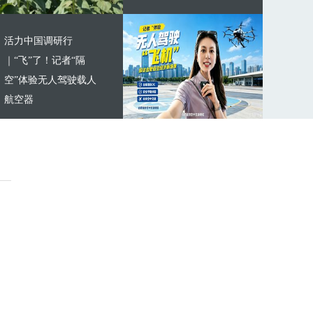
活力中国调研行
｜“飞”了！记者“隔
空”体验无人驾驶载人
航空器