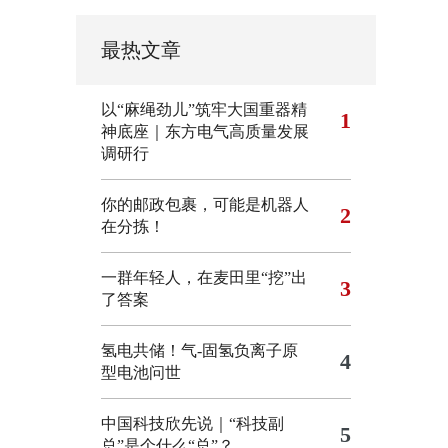
最热文章
以“麻绳劲儿”筑牢大国重器精
1
神底座｜东方电气高质量发展
调研行
你的邮政包裹，可能是机器人
2
在分拣！
一群年轻人，在麦田里“挖”出
3
了答案
氢电共储！气-固氢负离子原
4
型电池问世
中国科技欣先说｜“科技副
5
总”是个什么“总”？