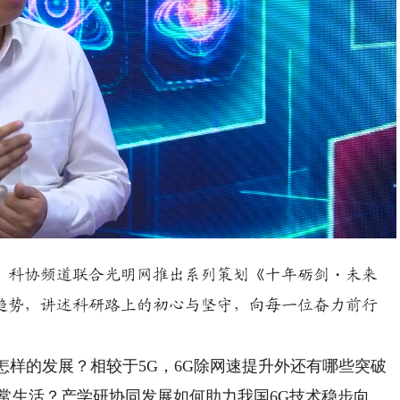
Playback
Rate
。科协频道联合光明网推出系列策划《十年砺剑・未来
趋势，讲述科研路上的初心与坚守，向每一位奋力前行
样的发展？相较于5G，6G除网速提升外还有哪些突破
日常生活？产学研协同发展如何助力我国6G技术稳步向