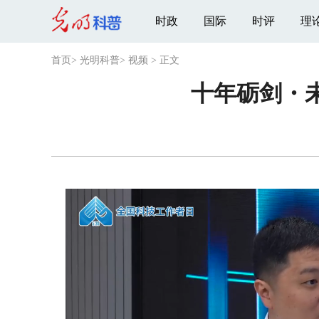
时政
国际
时评
理
首页
>
光明科普
>
视频
>
正文
十年砺剑・未