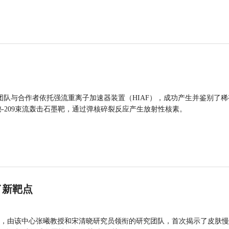
团队与合作者依托强流重离子加速器装置（HIAF），成功产生并鉴别了稀
的铋-209束流轰击石墨靶，通过弹核碎裂反应产生放射性核素。
了新靶点
，由该中心张曦教授和宋清晓研究员领衔的研究团队，首次揭示了皮肤慢