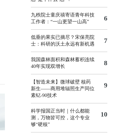
九秩院士童庆禧寄语青年科技
6
工作者：“一山更望一山高”
低垂的果实已摘尽？宋保亮院
7
士：科研的沃土永远有新机遇
我国森林面积和森林蓄积连续
8
40年实现双增长
【智造未来】微球破壁 核药
9
新生——商用堆辐照生产同位
素钇-90技术
科学报国正当时｜什么都能
10
测，万物皆可控，这个专业
够“硬核”