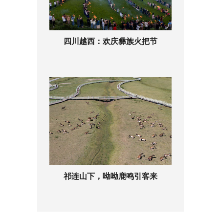
四川越西：欢庆彝族火把节
祁连山下，呦呦鹿鸣引客来