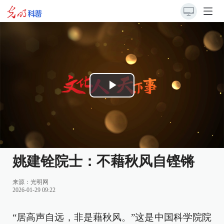
Play
Video
姚建铨院士：不藉秋风自铿锵
来源：
光明网
2026-01-29 09:22
“居高声自远，非是藉秋风。”这是中国科学院院