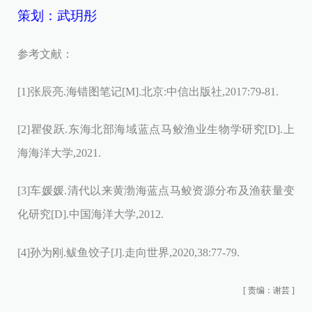
策划：武玥彤
参考文献：
[1]张辰亮.海错图笔记[M].北京:中信出版社,2017:79-81.
[2]瞿俊跃.东海北部海域蓝点马鲛渔业生物学研究[D].上
海海洋大学,2021.
[3]车媛媛.清代以来黄渤海蓝点马鲛资源分布及渔获量变
化研究[D].中国海洋大学,2012.
[4]孙为刚.鲅鱼饺子[J].走向世界,2020,38:77-79.
[
责编：谢芸
]