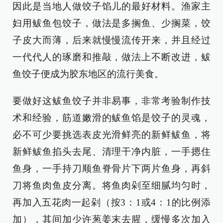
因此是当地人做饺子馅儿的最好材料。渔家主
妇用鲅鱼包饺子，做法是多搁鱼、少搁菜，饺
子皮大而薄，后来就慢慢流传开来，并且经过
一代代人的琢磨和推敲，做法上不断改进，鲅
鱼饺子便成为胶东地区的流行美食。
要做好这鲅鱼饺子并非易事，非常考验制作技
术和经验，筋道嫩滑的鲅鱼馅是饺子的灵魂，
必不可少要挑选表皮光滑鲜亮的新鲜鲅鱼，将
新鲜鲅鱼掐头去尾、清理干净内脏，一手摁住
鱼身，一手持刀顺鱼脊骨片下两片鱼身，再斜
刀将鱼肉鱼皮分离。将鱼肉剁至细腻均匀时，
再加入五花肉一起剁（按3：1或4：1的比例添
加），其间加少许葱姜末去腥，缓慢多次加入