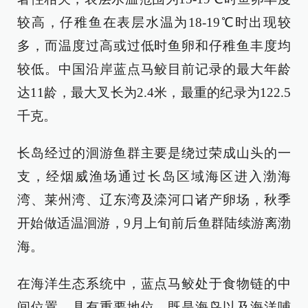
较高，仔稚鱼在表层水温为18-19℃时出现较
多，而温度过高或过低时鱼卵和仔稚鱼丰度均
较低。中国沿岸蓝点马鲛目前记录的最大年龄
达11龄，最大叉长为2.4米，最重的纪录为122.5
千克。
长岛经过的洄游鱼群主要是绕过荣成山头的一
支，经烟威渔场通过长岛区域海区进入渤海
湾、莱州湾、辽东湾及滦河口诸产卵场，秋季
开始做适温洄游，9月上旬前后鱼群陆续游离渤
海。
在海洋生态系统中，蓝点马鲛处于食物链的中
间位置，具有重要地位，既是海鸟以及海洋哺