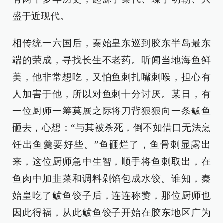
盛于近现代。
相传统一六国后，秦始皇东巡到胶东半岛最东
端的荣成，寻找长生不老药。听闻当地海鱼鲜
美，他非常想吃，又怕鱼刺扎嘴刺喉，担心有
人加害于他，所以对鱼刺十分讨厌。某日，有
一位厨师一筹莫展之际将刀背狠狠向一条鲅鱼
砸去，心想：“与其被杀死，倒不如借口无法烹
饪出鱼羹要好些。”鱼砸烂了，鱼骨刺显露出
来，这位厨师急中生智，顺手将鱼刺取出，在
鱼肉中加韭菜和调料剁馅包成水饺。谁知，秦
始皇吃了鲅鱼饺子后，连连称赞，那位厨师也
因此得福，从此鲅鱼饺子开始在胶东地区广为