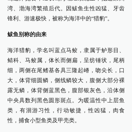
湾、渤海湾繁殖后代。因鲅鱼生性凶猛、牙齿
锋利、游速极快，被称为海洋中的“猎豹”。
鲅鱼别称的由来
海洋猎豹，学名叫蓝点马鲛，隶属于鲈形目、
鲭科、马鲛属，体长而侧扁，呈纺锤状，尾柄
细，两侧在尾鳍基各具三隆起嵴，吻尖长，口
大，体背细圆鳞，侧线鳞较大，腹侧大部分裸
露无鳞，体背侧蓝黑色，腹部银灰色，沿体侧
中央具数列黑色圆形斑点。为暖温性中上层鱼
类，有洄游习性，行动敏捷，性凶猛，肉食
性，捕食小型鱼类及甲壳类。