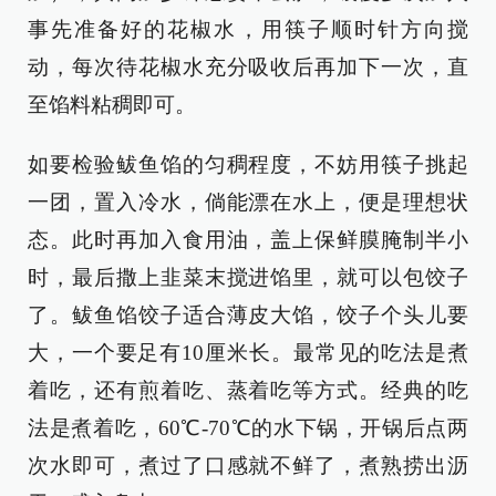
事先准备好的花椒水，用筷子顺时针方向搅
动，每次待花椒水充分吸收后再加下一次，直
至馅料粘稠即可。
如要检验鲅鱼馅的匀稠程度，不妨用筷子挑起
一团，置入冷水，倘能漂在水上，便是理想状
态。此时再加入食用油，盖上保鲜膜腌制半小
时，最后撒上韭菜末搅进馅里，就可以包饺子
了。鲅鱼馅饺子适合薄皮大馅，饺子个头儿要
大，一个要足有10厘米长。最常见的吃法是煮
着吃，还有煎着吃、蒸着吃等方式。经典的吃
法是煮着吃，60℃-70℃的水下锅，开锅后点两
次水即可，煮过了口感就不鲜了，煮熟捞出沥