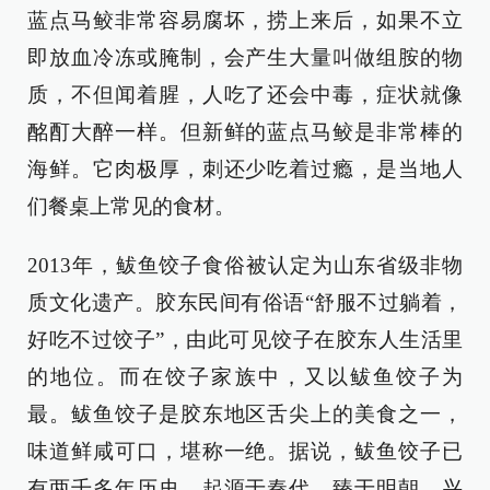
蓝点马鲛非常容易腐坏，捞上来后，如果不立
即放血冷冻或腌制，会产生大量叫做组胺的物
质，不但闻着腥，人吃了还会中毒，症状就像
酩酊大醉一样。但新鲜的蓝点马鲛是非常棒的
海鲜。它肉极厚，刺还少吃着过瘾，是当地人
们餐桌上常见的食材。
2013年，鲅鱼饺子食俗被认定为山东省级非物
质文化遗产。胶东民间有俗语“舒服不过躺着，
好吃不过饺子”，由此可见饺子在胶东人生活里
的地位。而在饺子家族中，又以鲅鱼饺子为
最。鲅鱼饺子是胶东地区舌尖上的美食之一，
味道鲜咸可口，堪称一绝。据说，鲅鱼饺子已
有两千多年历史，起源于秦代、臻于明朝、兴