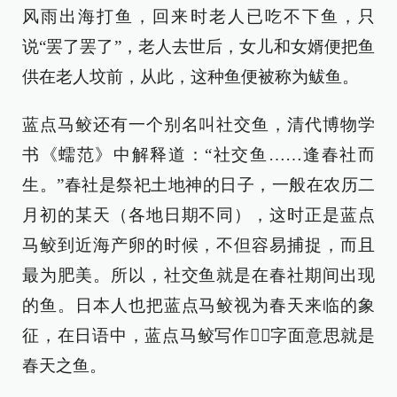
风雨出海打鱼，回来时老人已吃不下鱼，只
说“罢了罢了”，老人去世后，女儿和女婿便把鱼
供在老人坟前，从此，这种鱼便被称为鲅鱼。
蓝点马鲛还有一个别名叫社交鱼，清代博物学
书《蠕范》中解释道：“社交鱼……逢春社而
生。”春社是祭祀土地神的日子，一般在农历二
月初的某天（各地日期不同），这时正是蓝点
马鲛到近海产卵的时候，不但容易捕捉，而且
最为肥美。所以，社交鱼就是在春社期间出现
的鱼。日本人也把蓝点马鲛视为春天来临的象
征，在日语中，蓝点马鲛写作，字面意思就是
春天之鱼。