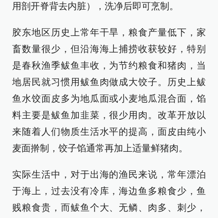
用剖开脊背去内脏），洗净后即可烹制。
胶东地区历史上常年干旱，粮食产量低下，家
畜数量很少，但沿海海上捕捞收获较好，特别
是春秋渔季鲅鱼丰收，为节约粮食和猪肉，当
地居民就习惯用鲅鱼肉做成大饺子。历史上鲅
鱼水饺面皮多为地瓜面或小麦地瓜混合面，馅
料主要是鲅鱼加韭菜，很少用肉。改革开放以
来随着人们物质生活水平的提高，面皮由纯小
麦面擀制，饺子馅通常再加上适量鲜猪肉。
实际生活中，对于出海的渔民来说，常年漂泊
于海上，过去没有冷库，海边鱼多粮食少，鱼
贱粮食贵，而鲅鱼个大、无鳞、肉多、刺少，