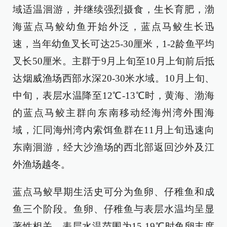
域适温洄游，并继续强烈摄食，生长育肥，渤
海蓝点马鲛幼鱼开始外泛，蓝点马鲛生长迅
速，当年幼鱼叉长可达25-30厘米，1-2龄鱼平均
叉长50厘米。主群于9月上旬至10月上旬前后抵
达烟威渔场西部水深20-30米水域。10月上旬、
中旬，表层水温降至12℃-13℃时，黄海、渤海
的蓝点马鲛主群向东南移动经海州湾外围海
域，汇同海州湾内索饵鱼群在11月上旬迅速向
东南洄游，经大沙渔场的西北部返回沙外及江
外渔场越冬。
蓝点马鲛早期生活史可分为鱼卵、仔稚鱼和成
鱼三个阶段。鱼卵、仔稚鱼与表层水温均呈显
著性相关，表层水温范围为15-19℃时鱼卵丰度