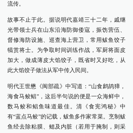
流传。
故事不止于此。据说明代嘉靖三十二年，戚继
光带领士兵在山东沿海防御倭寇，振饬营伍、
督修海防设施、巡查海上营卫，常用鲅鱼饺子
犒赏将士。为争取时间训练作战，军厨将面皮
加大，做成薄皮大馅饺子，既省时又好吃，从
此大馅饺子做法从军中传入民间。
明代王世懋《闽部疏》中写道：“山食鹧鸪獐，
海食马鲛鲳”，这后半句说的便是一众海鲜中，
数马鲛和鲳鱼味道最佳。清《食宪鸿秘》中
有“蓝点马鲛”的记载，鲅鱼多作家常菜。烹制鲅
鱼经去除粘膜、鳃及内脏（若用于腌制，则采