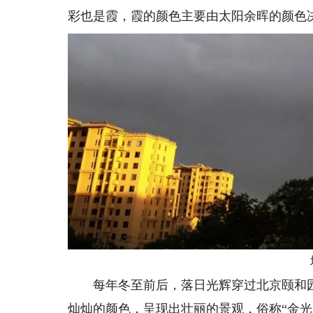
彩也是霞，霞的颜色主要由太阳余晖的颜色
地
每年冬至前后，落日光辉穿过北京颐和园
灿灿的颜色，呈现出壮丽的景观，俗称“金光