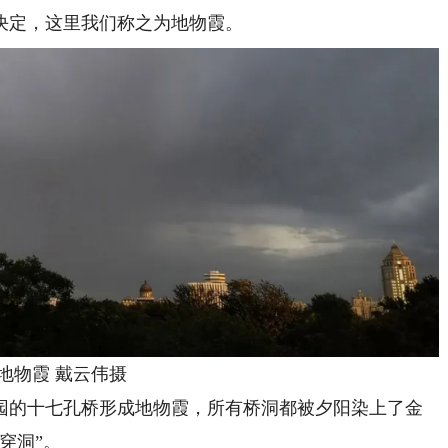
决定，这里我们称之为地物霞。
物霞 戴云伟摄
的十七孔桥形成地物霞，所有桥洞都被夕阳染上了金
穿洞”。