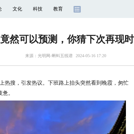
论
文化
科技
教育
竟然可以预测，你猜下次再现时
来源：光明网-蝌蚪五线谱
2024-05-16 17:20
登上热搜，引发热议。下班路上抬头突然看到晚霞，匆忙
疲惫。