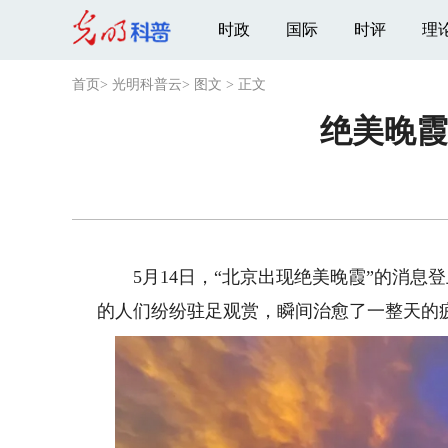
时政
国际
时评
理
首页
>
光明科普云
>
图文
>
正文
绝美晚霞
5月14日，“北京出现绝美晚霞”的消息
的人们纷纷驻足观赏，瞬间治愈了一整天的