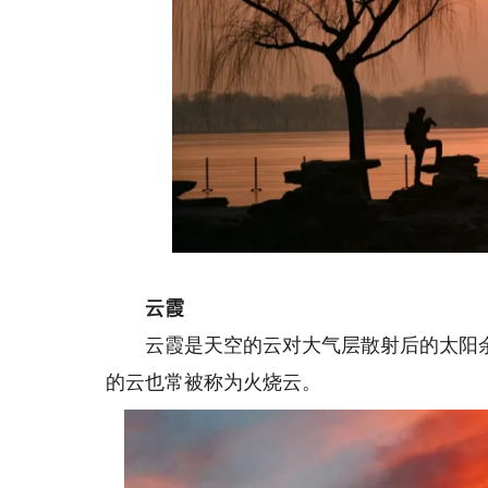
天
云霞
云霞是天空的云对大气层散射后的太阳余
的云也常被称为火烧云。