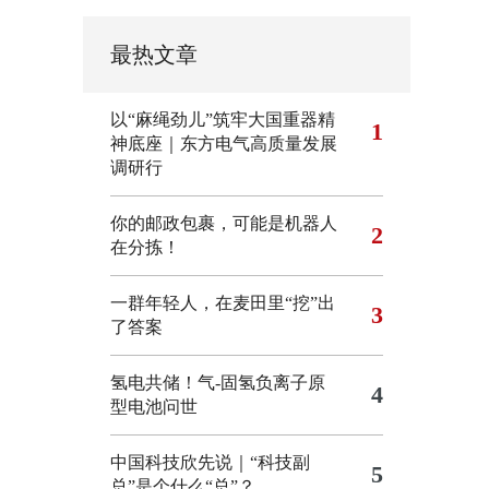
最热文章
以“麻绳劲儿”筑牢大国重器精
1
神底座｜东方电气高质量发展
调研行
你的邮政包裹，可能是机器人
2
在分拣！
一群年轻人，在麦田里“挖”出
3
了答案
氢电共储！气-固氢负离子原
4
型电池问世
中国科技欣先说｜“科技副
5
总”是个什么“总”？