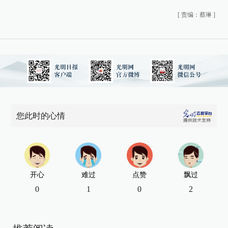
[
责编：蔡琳
]
您此时的心情
开心
难过
点赞
飘过
0
1
0
2