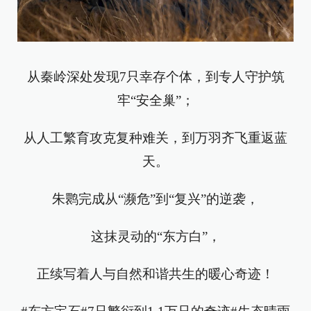
从秦岭深处发现7只幸存个体，到专人守护筑
牢“安全巢”；
从人工繁育攻克复种难关，到万羽齐飞重返蓝
天。
朱鹮完成从“濒危”到“复兴”的逆袭，
这抹灵动的“东方白”，
正续写着人与自然和谐共生的暖心奇迹！