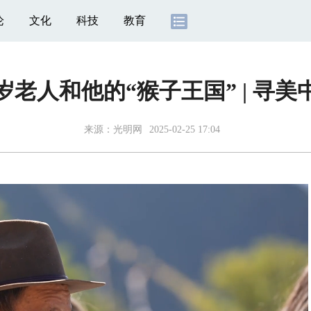
论
文化
科技
教育
2岁老人和他的“猴子王国” | 寻美
来源：
光明网
2025-02-25 17:04