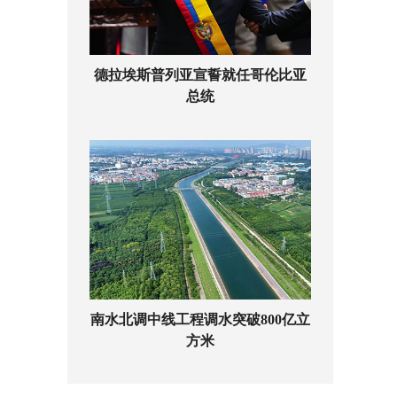
德拉埃斯普列亚宣誓就任哥伦比亚
总统
南水北调中线工程调水突破800亿立
方米