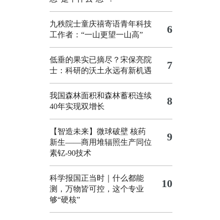
九秩院士童庆禧寄语青年科技
6
工作者：“一山更望一山高”
低垂的果实已摘尽？宋保亮院
7
士：科研的沃土永远有新机遇
我国森林面积和森林蓄积连续
8
40年实现双增长
【智造未来】微球破壁 核药
9
新生——商用堆辐照生产同位
素钇-90技术
科学报国正当时｜什么都能
10
测，万物皆可控，这个专业
够“硬核”