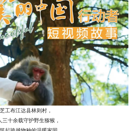
工布江达县林则村，
三十余载守护野生猕猴，
起跨越物种的温暖家园。