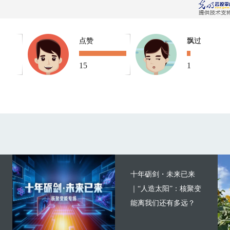
点赞
飘过
15
1
十年砺剑・未来已来
｜“人造太阳”：核聚变
能离我们还有多远？