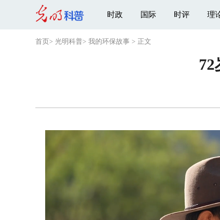
时政
国际
时评
理
首页
>
光明科普
>
我的环保故事
>
正文
7