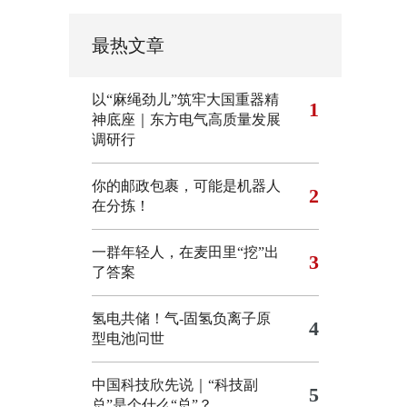
最热文章
以“麻绳劲儿”筑牢大国重器精
1
神底座｜东方电气高质量发展
调研行
你的邮政包裹，可能是机器人
2
在分拣！
一群年轻人，在麦田里“挖”出
3
了答案
氢电共储！气-固氢负离子原
4
型电池问世
中国科技欣先说｜“科技副
5
总”是个什么“总”？