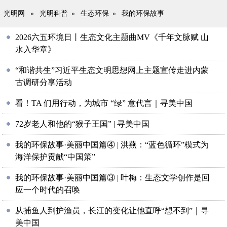
光明网
»
光明科普
»
生态环保
»
我的环保故事
2026六五环境日丨生态文化主题曲MV《千年文脉赋 山
水入华章》
“和谐共生”习近平生态文明思想网上主题宣传走进内蒙
古调研分享活动
看！TA 们用行动，为城市 “绿” 意代言｜寻美中国
72岁老人和他的“猴子王国” | 寻美中国
我的环保故事·美丽中国篇④ | 洪燕：“蓝色循环”模式为
海洋保护贡献“中国策”
我的环保故事·美丽中国篇③ | 叶梅：生态文学创作是回
应一个时代的召唤
从捕鱼人到护渔员，长江的变化让他直呼“想不到”｜寻
美中国