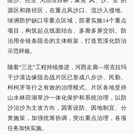
阻沙、控尘”为治理目标，聚焦“风、沙、尘”的
源区和路径区，在重点风沙口、流沙入侵地、
绿洲防护缺口等重点区域，部署实施14个重点
项目，构筑起点线面结合、多廊多屏交织、防
治用全链条阻击的主体框架，打造荒漠化防治
示范样板。
随着“三北”工程持续推进，河西走廊—塔克拉玛
干沙漠边缘阻击战片区已形成八步沙、民勤、
柯柯牙等行之有效的治理模式。片区各地坚持
山水林田湖草沙一体化保护和系统治理，以防
沙治沙为主攻方向，因害设防、因地制宜、分
类施策，加强统筹协调，突出重点治理，各项
任务加快实施。