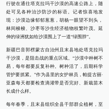
行驶在通往塔克拉玛干沙漠的高速公路上，随
处可见各种治沙防沙的标语。记者惊喜地发
现：沙漠边缘郁郁葱葱，胡杨一眼望不到头，
林间梭梭、沙枣等沙生经济植物枝繁叶茂。延
伸的绿洲犹如给沙漠围上了一道“绿围脖”。
新疆巴音郭楞蒙古自治州且末县地处塔克拉玛
干沙漠，是阻击战的重点区域。“沙漠中种树不
易，每年都要反复补种。树种活了，后期科学
管护要抓紧。”作为县里的女护林员，帕提古丽·
亚森每天都要检查滴灌带是否完好、新栽苗木
长成什么样。
每年春季，且末县组织全县干部群众植树，至