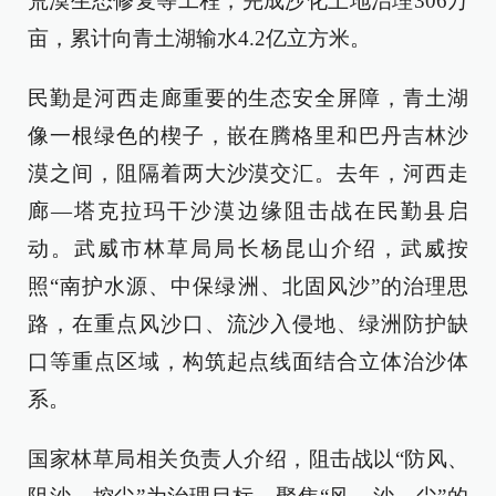
荒漠生态修复等工程，完成沙化土地治理306万
亩，累计向青土湖输水4.2亿立方米。
民勤是河西走廊重要的生态安全屏障，青土湖
像一根绿色的楔子，嵌在腾格里和巴丹吉林沙
漠之间，阻隔着两大沙漠交汇。去年，河西走
廊—塔克拉玛干沙漠边缘阻击战在民勤县启
动。武威市林草局局长杨昆山介绍，武威按
照“南护水源、中保绿洲、北固风沙”的治理思
路，在重点风沙口、流沙入侵地、绿洲防护缺
口等重点区域，构筑起点线面结合立体治沙体
系。
国家林草局相关负责人介绍，阻击战以“防风、