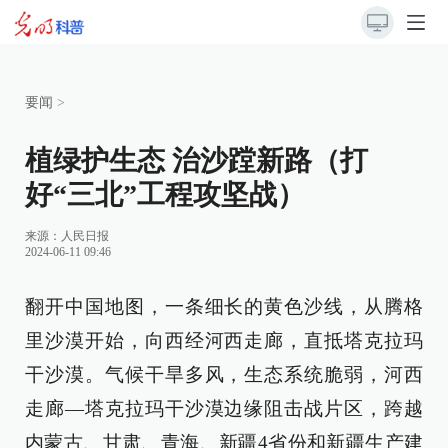
要闻
>
植绿护生态 治沙蹚新路（打
好“三北”工程攻坚战）
来源：
人民日报
2024-06-11 09:46
翻开中国地图，一条细长的黄色沙线，从腾格
里沙漠开始，向西经河西走廊，直抵塔克拉玛
干沙漠。气候干旱多风，生态系统脆弱，河西
走廊—塔克拉玛干沙漠边缘阻击战片区，跨越
内蒙古、甘肃、青海、新疆4省份和新疆生产建