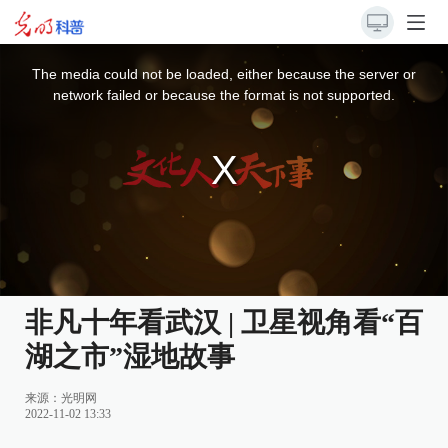
This
is
a
The media could not be loaded, either because the server or
modal
window.
network failed or because the format is not supported.
非凡十年看武汉 | 卫星视角看“百
湖之市”湿地故事
来源：
光明网
2022-11-02 13:33