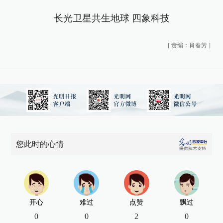
长光卫星共生地球 四象科技
[
责编：肖春芳
]
您此时的心情
开心
难过
点赞
飘过
0
0
2
0