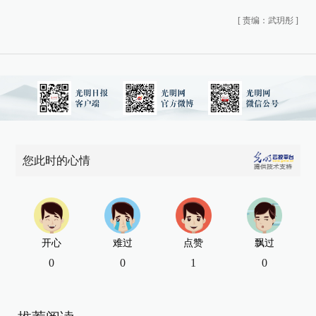
[
责编：武玥彤
]
您此时的心情
开心
难过
点赞
飘过
0
0
1
0