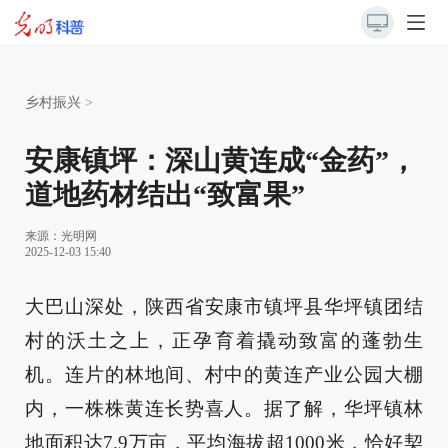
乡村振兴
>
安康镇坪：深山黄连成“金药”，
道地药材结出“致富果”
来源：
光明网
2025-12-03 15:40
大巴山深处，陕西省安康市镇坪县华坪镇团结
村的沃土之上，正孕育着撬动致富的蓬勃生
机。连片的林地间、村中的黄连产业公园大棚
内，一株株黄连长势喜人。据了解，华坪镇林
地面积达7.9万亩，平均海拔超1000米，恰好契