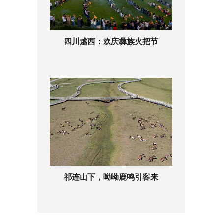
四川越西：欢庆彝族火把节
祁连山下，呦呦鹿鸣引客来