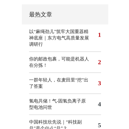
最热文章
以“麻绳劲儿”筑牢大国重器精
1
神底座｜东方电气高质量发展
调研行
你的邮政包裹，可能是机器人
2
在分拣！
一群年轻人，在麦田里“挖”出
3
了答案
氢电共储！气-固氢负离子原
4
型电池问世
中国科技欣先说｜“科技副
5
总”是个什么“总”？