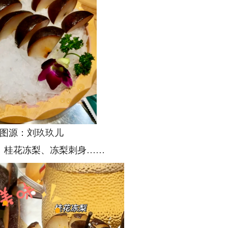
源：刘玖玖儿
桂花冻梨、冻梨刺身……