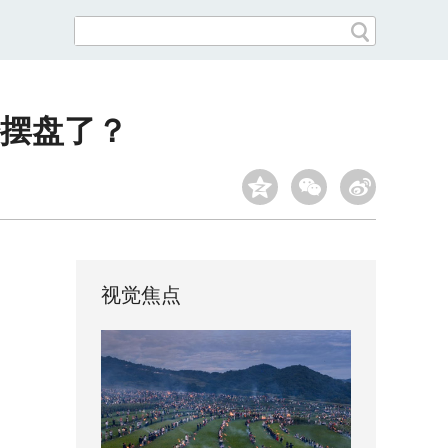
始摆盘了？
视觉焦点