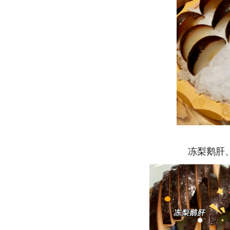
图
冻梨鹅肝、