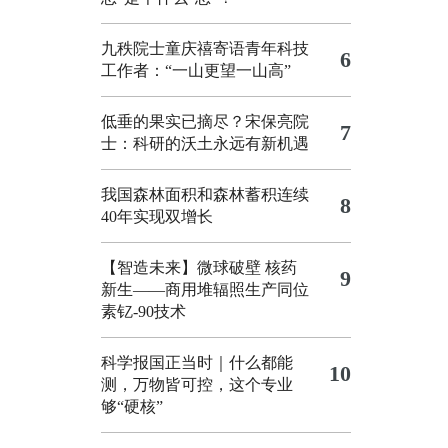
九秩院士童庆禧寄语青年科技
6
工作者：“一山更望一山高”
低垂的果实已摘尽？宋保亮院
7
士：科研的沃土永远有新机遇
我国森林面积和森林蓄积连续
8
40年实现双增长
【智造未来】微球破壁 核药
9
新生——商用堆辐照生产同位
素钇-90技术
科学报国正当时｜什么都能
10
测，万物皆可控，这个专业
够“硬核”