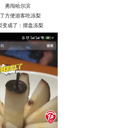
勇闯哈尔滨
方便游客吃冻梨
变成了：摆盘冻梨