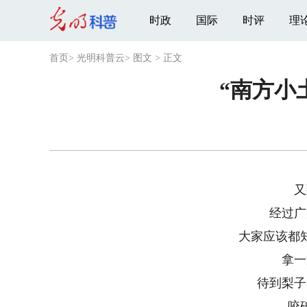
时政
国际
时评
理
首页
>
光明科普云
>
图文
>
正文
“南方小
又到
经过广大
大家应该都知
拿一盆
待到梨子表
咬破