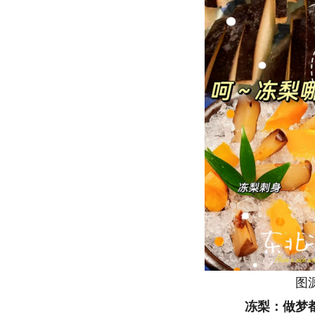
图源
冻梨：做梦