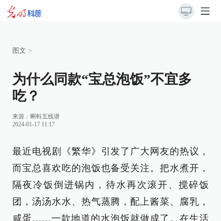
图文
>
为什么同款“宝总泡饭”不宜多
吃？
来源：蝌蚪五线谱
2024-01-17 11:17
最近电视剧《繁华》引发了广大网友的热议，
而宝总喜欢吃的泡饭也备受关注。把水煮开，
隔夜冷饭倒进锅内，待水再次滚开、搅碎饭
团，汤汤水水、热气蒸腾，配上酱菜、腐乳，
咸蛋……一款地道的水泡饭就做成了。在生活