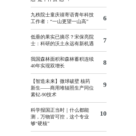
九秩院士童庆禧寄语青年科技
6
工作者：“一山更望一山高”
低垂的果实已摘尽？宋保亮院
7
士：科研的沃土永远有新机遇
我国森林面积和森林蓄积连续
8
40年实现双增长
【智造未来】微球破壁 核药
9
新生——商用堆辐照生产同位
素钇-90技术
科学报国正当时｜什么都能
10
测，万物皆可控，这个专业
够“硬核”