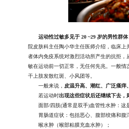
图
运动性过敏多见于 20 ~29 岁的男
院皮肤科主任陶小华主任医师介绍，临床上
者体内免疫系统对激烈活动所产生的抗拒，
敏在运动前一切正常，无任何先兆。一般情况
干上肢发散红斑、小风团等。
一般来说，
皮温升高、潮红、广泛瘙痒
若运动时
出现这些症状后还继续下去，
面部/四肢(通常是双手)血管性水肿：这
胃肠道症状：包括恶心、腹部绞痛和腹
喉水肿（喉部粘膜充血水肿）；