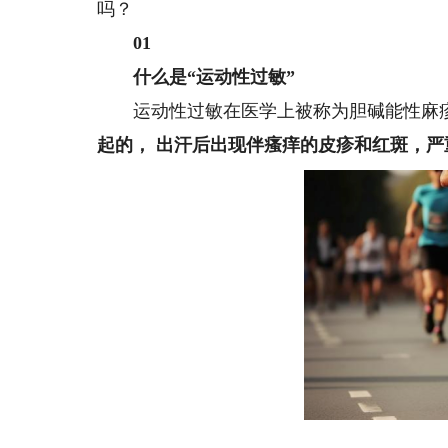
吗？
0
1
什么是“运动性过敏”
运动性过敏在医学上被称为胆碱能性麻
起的，
出汗后
出现伴瘙痒的皮疹和红斑，严
图