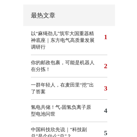
最热文章
以“麻绳劲儿”筑牢大国重器精
1
神底座｜东方电气高质量发展
调研行
你的邮政包裹，可能是机器人
2
在分拣！
一群年轻人，在麦田里“挖”出
3
了答案
氢电共储！气-固氢负离子原
4
型电池问世
中国科技欣先说｜“科技副
5
总”是个什么“总”？