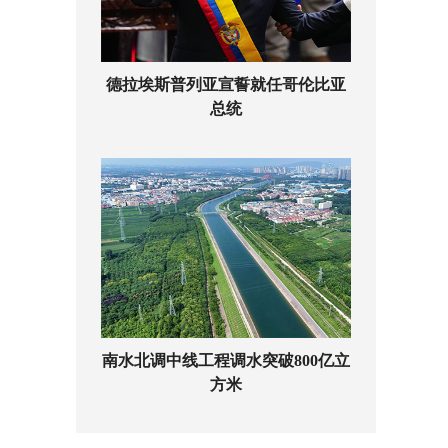
德拉埃斯普列亚宣誓就任哥伦比亚
总统
南水北调中线工程调水突破800亿立
方米