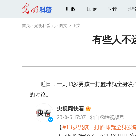
时政
国际
时评
理
首页
>
光明科普云
>
图文
>
正文
有些人不
近日，一则13岁男孩一打篮球就全身发痒
的讨论。