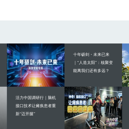
十年砺剑・未来已来
｜“人造太阳”：核聚变
能离我们还有多远？
活力中国调研行｜脑机
接口技术让瘫痪患者重
新“迈开腿”