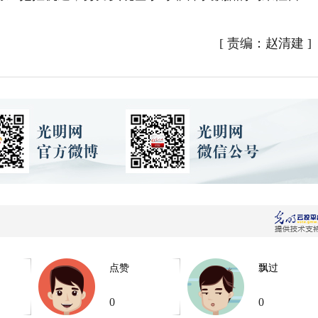
[
责编：赵清建
]
点赞
飘过
0
0