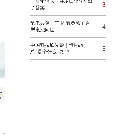
一群年轻人，在麦田里“挖”出
3
了答案
氢电共储！气-固氢负离子原
4
型电池问世
中国科技欣先说｜“科技副
5
总”是个什么“总”？