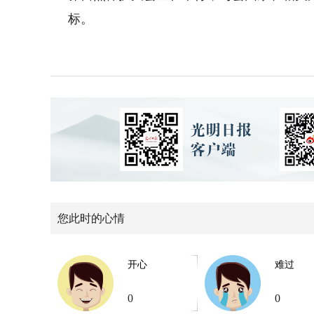
标。
您此时的心情
开心
难过
0
0