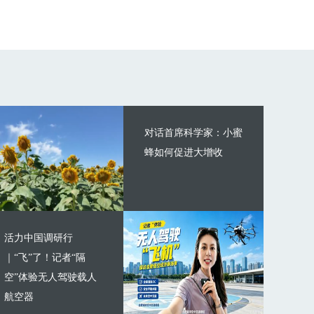
对话首席科学家：小蜜
蜂如何促进大增收
活力中国调研行
｜“飞”了！记者“隔
空”体验无人驾驶载人
航空器