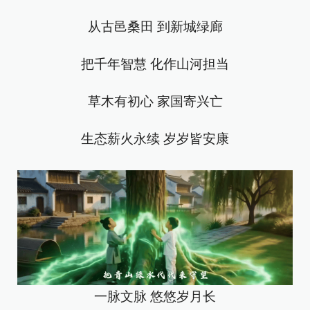
从古邑桑田 到新城绿廊
把千年智慧 化作山河担当
草木有初心 家国寄兴亡
生态薪火永续 岁岁皆安康
一脉文脉 悠悠岁月长