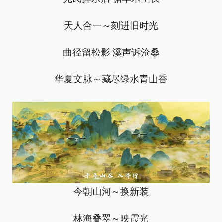
天人合一～刻进旧时光
曲径留松影 溪声诉沧桑
华夏文脉～藏尽绿水青山香
今朝山河～换新装
林海叠翠～映霞光