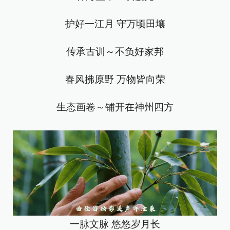
护好一江月 守万顷田壤
传承古训～不负好家邦
春风拂原野 万物皆向荣
生态画卷～铺开在神州四方
一脉文脉 悠悠岁月长