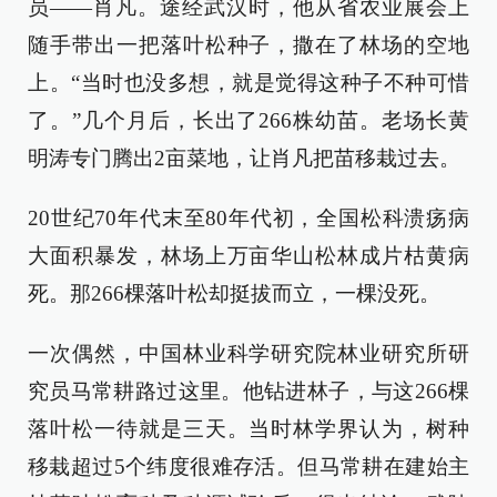
员——肖凡。途经武汉时，他从省农业展会上
随手带出一把落叶松种子，撒在了林场的空地
上。“当时也没多想，就是觉得这种子不种可惜
了。”几个月后，长出了266株幼苗。老场长黄
明涛专门腾出2亩菜地，让肖凡把苗移栽过去。
20世纪70年代末至80年代初，全国松科溃疡病
大面积暴发，林场上万亩华山松林成片枯黄病
死。那266棵落叶松却挺拔而立，一棵没死。
一次偶然，中国林业科学研究院林业研究所研
究员马常耕路过这里。他钻进林子，与这266棵
落叶松一待就是三天。当时林学界认为，树种
移栽超过5个纬度很难存活。但马常耕在建始主