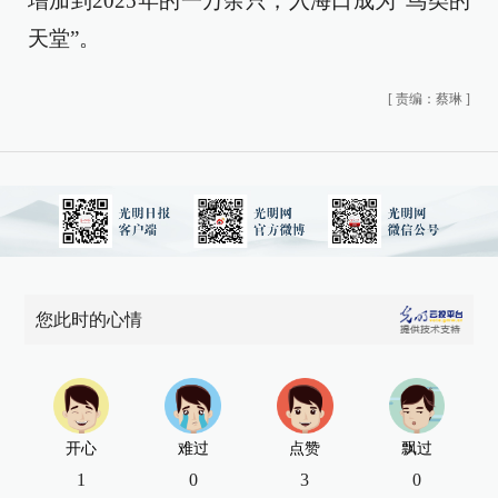
增加到2025年的一万余只，入海口成为“鸟类的
天堂”。
[
责编：蔡琳
]
您此时的心情
开心
难过
点赞
飘过
1
0
3
0