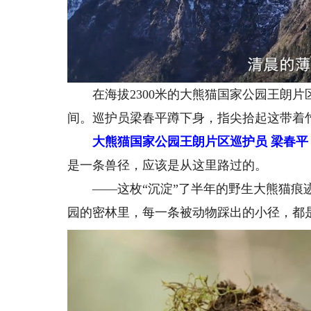
在海拔2300米的大熊猫国家公园王朗片
间。巡护员梁春平蹲下身，指尖拾起这带着
大熊猫国家公园王朗片区巡护员 梁春平
是一条兽径，应该是从这里路过的。
——这枚“沉淀”了半年的野生大熊猫痕迹
园的密林里，每一条被动物踩出的小径，都