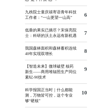
九秩院士童庆禧寄语青年科技
6
工作者：“一山更望一山高”
低垂的果实已摘尽？宋保亮院
7
士：科研的沃土永远有新机遇
我国森林面积和森林蓄积连续
8
40年实现双增长
【智造未来】微球破壁 核药
9
新生——商用堆辐照生产同位
素钇-90技术
科学报国正当时｜什么都能
10
测，万物皆可控，这个专业
够“硬核”