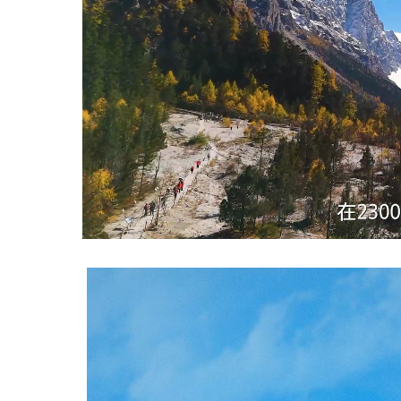
Loaded
:
Unmute
12.59%