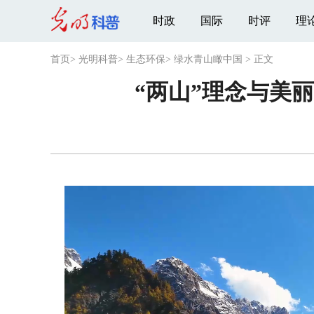
时政
国际
时评
理
首页
>
光明科普
>
生态环保
>
绿水青山瞰中国
>
正文
“两山”理念与美