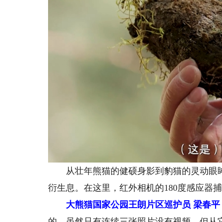
从壮年熊猫的健硕身影到豹猫的灵动眼眸
衍生息。在这里，红外相机的180度感应器
大熊猫国家公园王朗片区巡护员 梁春平
的。虽然只有连续三张照片没有视频，但从