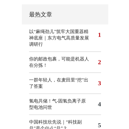
最热文章
以“麻绳劲儿”筑牢大国重器精
1
神底座｜东方电气高质量发展
调研行
你的邮政包裹，可能是机器人
2
在分拣！
一群年轻人，在麦田里“挖”出
3
了答案
氢电共储！气-固氢负离子原
4
型电池问世
中国科技欣先说｜“科技副
5
总”是个什么“总”？