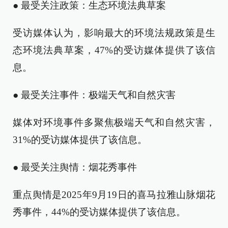
● 最受关注政策：生态环境法典草案
受访媒体认为，影响最大的环境法规政策是生
态环境法典草案，47%的受访媒体提供了该信
息。
● 最受关注事件：极端天气和自然灾害
媒体对环境事件多聚焦极端天气和自然灾害，
31%的受访媒体提供了该信息。
● 最受关注舆情：烟花秀事件
重点舆情是2025年9月19日的喜马拉雅山脉烟花
秀事件，44%的受访媒体提供了该信息。