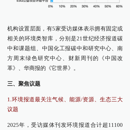
机构设置层面，有5家受访媒体表示拥有固定或
相关的环境类智库，分别是21世纪经济报道碳
中和课题组、中国化工报碳中和研究中心、南
方周末绿色研究中心、财新周刊的《中国改
革》、华商报的《它世界》。
三、聚焦议题
1.环境报道最关注气候、能源/资源、生态三大
议题
2025年，受访媒体刊发环境报道合计超11100