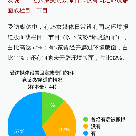
发现一：近六成受访媒体日常设有固定环境版
面或栏目、节目
受访媒体中，有25家媒体日常设有固定环境报
道版面或栏目、节目（以下简称“环境版面”），
占比高达57%；有5家曾经开辟过环境版面，占
比11%；还有14家未开辟环境版面，占比32%。