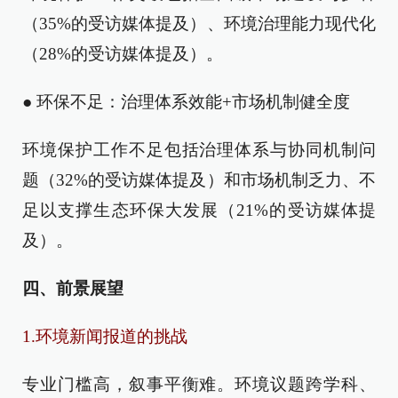
（35%的受访媒体提及）、环境治理能力现代化
（28%的受访媒体提及）。
● 环保不足：治理体系效能+市场机制健全度
环境保护工作不足包括治理体系与协同机制问
题（32%的受访媒体提及）和市场机制乏力、不
足以支撑生态环保大发展（21%的受访媒体提
及）。
四、前景展望
1.环境新闻报道的挑战
专业门槛高，叙事平衡难。环境议题跨学科、