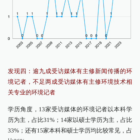
发现四：逾九成受访媒体有主修新闻传播的环
境记者，不足两成受访媒体有主修环境技术相
关专业的环境记者
学历角度，13家受访媒体的环境记者以本科学
历为主，占比31%；14家以硕士学历为主，占比
33%；还有15家本科和硕士学历均比较常见，占