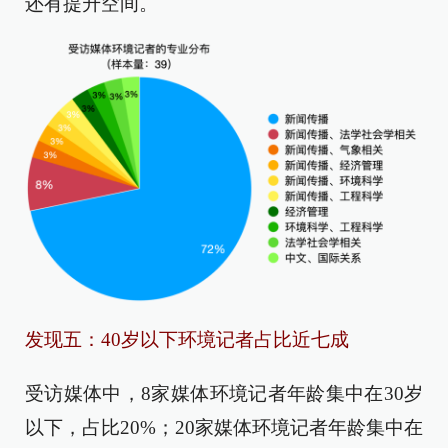
还有提升空间。
发现五：40岁以下环境记者占比近七成
受访媒体中，8家媒体环境记者年龄集中在30岁
以下，占比20%；20家媒体环境记者年龄集中在