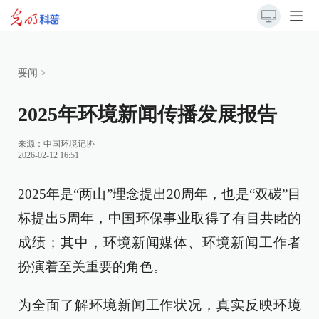
要闻
>
2025年环境新闻传播发展报告
来源：中国环境记协
2026-02-12 16:51
2025年是“两山”理念提出20周年，也是“双碳”目
标提出5周年，中国环保事业取得了有目共睹的
成绩；其中，环境新闻媒体、环境新闻工作者
扮演着至关重要的角色。
为全面了解环境新闻工作状况，真实反映环境