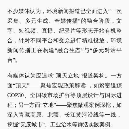
不少媒体认为，环境新闻报道已全面进入“一次
采集、多元生成、全媒传播”的融合阶段，文
字、短视频、直播、纪录片等形态开始有机整
合，针对不同平台和受众进行精准投放，环境
新闻传播正在构建“融合生态”与“多元对话平
台”。
有媒体认为应追求“顶天立地”报道架构。一方
面“顶天”——聚焦宏观政策解读 ，如紧密追踪
COP30、全国碳市场扩容等顶层设计与国际进
程；另一方面“立地”——聚焦微观案例深挖，如
深入青藏高原、北疆、长江黄河沿线等一线，
挖掘“无废城市”、工业治水等鲜活实践案例。