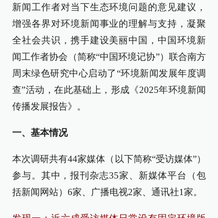
新闻工作者对当下生态环境问题的意见建议，
增强各界对环境新闻事业的理解与支持，凝聚
全社会共识，携手建设美丽中国，中国环境新
闻工作者协会（简称“中国环境记协”）联合南方
周末绿色研究中心启动了“环境新闻发展年度调
查”活动，在此基础上，形成《2025年环境新闻
传播发展报告》。
一、基本情况
本次调研共有44家媒体（以下简称“受访媒体”）
参与。其中，报刊杂志35家、新媒体平台（包
括新闻网站）6家、广播电视2家、通讯社1家。