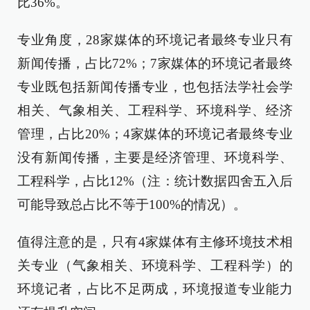
比36%。
专业角度，28家媒体的环境记者最终专业只有
新闻传播，占比72%；7家媒体的环境记者最终
专业既包括新闻传播专业，也包括法学社会学
相关、气象相关、工程科学、环境科学、经济
管理，占比20%；4家媒体的环境记者最终专业
没有新闻传播，主要是经济管理、环境科学、
工程科学，占比12%（注：统计数据四舍五入后
可能导致总占比不等于100%的情况）。
值得注意的是，只有4家媒体有主修环境技术相
关专业（气象相关、环境科学、工程科学）的
环境记者，占比不足两成，环境报道专业能力