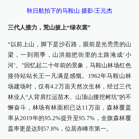
秋日航拍下的马鞍山 摄影/王元杰
三代人接力，荒山披上“绿衣裳”
“以前上山，脚下是沙石路，眼前是光秃秃的山
梁，一到雨季，山洪能把街里的土路淹成‘小
河’。”回忆起二十年前的景象，马鞍山林场红色
接待站站长王一凡满是感慨。1962年马鞍山林
场建场时，仅有4.2万亩天然次生林，经过三代
林业人“人背肩扛运苗木、山顶山腰挖树坑”的不
懈奋斗，林场有林面积已达11万亩，森林覆盖
率从2019年的95.2%提升至95.7%，全旗森林覆
盖率更是达到57.8%，位居赤峰市第一。