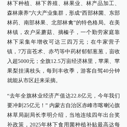
林下种植、林下养殖、林果业、林产品加工、
森林康养”六大产业集群，形成“西部林菌、东部
林药、南部林果、北部林禽”的特色格局。在美
林镇，农户采蘑菇、摘榛子，一个勤劳家庭靠
林下采集年增收可达三四万元；在牛家营子
镇，7万亩苍术、赤芍等中药材郁郁葱葱，亩收
入超5000元；全旗12.5万亩经济林里，苹果、苹
果梨挂满枝头，每到丰收季，游客自驾40分钟
就能从市区赶来采摘。
“去年全旗林业经济产值达22.8亿元，今年我们
要冲刺25亿元！” 内蒙古自治区赤峰市喀喇沁旗
林草局副局长李明介绍，当地连续四年出台奖
补政策，2025年林下食用菌种植补贴最高达每