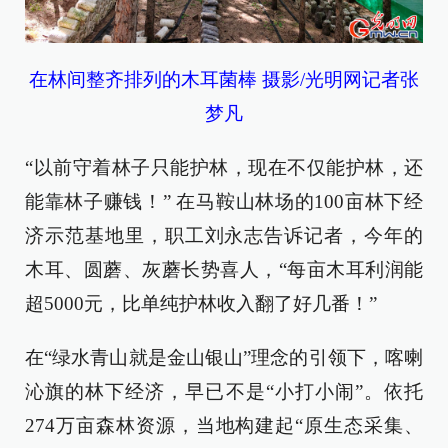
在
林间整齐排列的木耳菌棒 摄影/光明网记者张
梦凡
“以前守着林子只能护林，现在不仅能护林，还
能靠林子赚钱！” 在马鞍山林场的100亩林下经
济示范基地里，职工刘永志告诉记者，今年的
木耳、圆蘑、灰蘑长势喜人，“每亩木耳利润能
超5000元，比单纯护林收入翻了好几番！”
在“绿水青山就是金山银山”理念的引领下，喀喇
沁旗的林下经济，早已不是“小打小闹”。依托
274万亩森林资源，当地构建起“原生态采集、