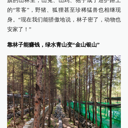
旗的山林里，山兔、山鸡、狍子成了巡护路上
的“常客”，野猪、狐狸甚至珍稀猛兽也相继现
身。“现在我们能骄傲地说，林子密了，动物也
安家了！”
靠林子能赚钱，绿水青山变“金山银山”