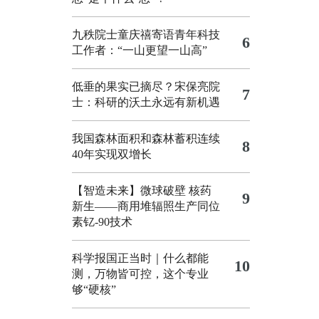
九秩院士童庆禧寄语青年科技
6
工作者：“一山更望一山高”
低垂的果实已摘尽？宋保亮院
7
士：科研的沃土永远有新机遇
我国森林面积和森林蓄积连续
8
40年实现双增长
【智造未来】微球破壁 核药
9
新生——商用堆辐照生产同位
素钇-90技术
科学报国正当时｜什么都能
10
测，万物皆可控，这个专业
够“硬核”