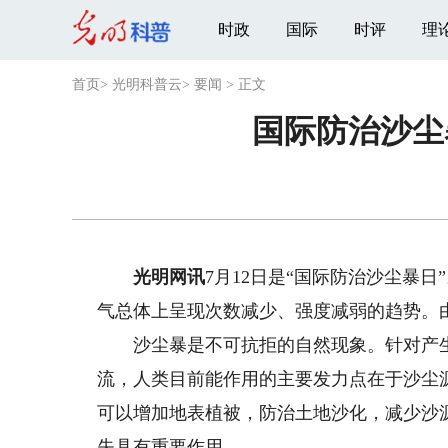
时政
国际
时评
理
首页
>
光明科普云
>
要闻
>
正文
国际防治沙尘
光明网讯
7月12日是“国际防治沙尘暴
气总体上呈现次数减少、强度减弱的趋势。由198
沙尘暴是不可抗拒的自然现象。针对产生
流，人类目前能作用的主要发力点在于沙尘
可以增加地表植被，防治土地沙化，减少沙
失具有重要作用。