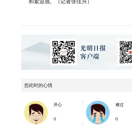
和紧迫感。（记者张佳兴）
您此时的心情
开心
难过
0
0