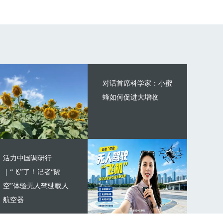
对话首席科学家：小蜜
蜂如何促进大增收
活力中国调研行
｜“飞”了！记者“隔
空”体验无人驾驶载人
航空器