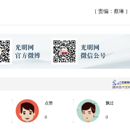
[
责编：蔡琳
]
点赞
飘过
0
0