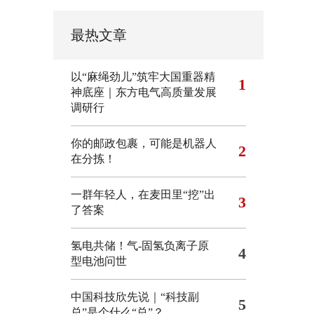
最热文章
以“麻绳劲儿”筑牢大国重器精
1
神底座｜东方电气高质量发展
调研行
你的邮政包裹，可能是机器人
2
在分拣！
一群年轻人，在麦田里“挖”出
3
了答案
氢电共储！气-固氢负离子原
4
型电池问世
中国科技欣先说｜“科技副
5
总”是个什么“总”？