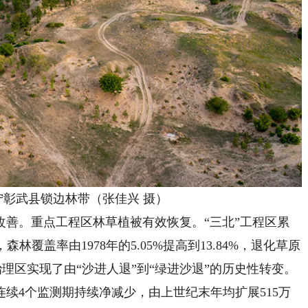
武县锁边林带（张佳兴 摄）
。重点工程区林草植被有效恢复。“三北”工程区累
森林覆盖率由1978年的5.05%提高到13.84%，退化草原
点治理区实现了由“沙进人退”到“绿进沙退”的历史性转变。
续4个监测期持续净减少，由上世纪末年均扩展515万