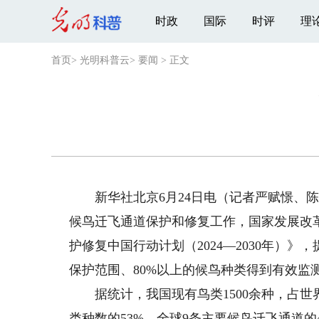
时政
国际
时评
理
首页
>
光明科普云
>
要闻
>
正文
新华社北京6月24日电（记者严赋憬、陈
候鸟迁飞通道保护和修复工作，国家发展改
护修复中国行动计划（2024—2030年）》
保护范围、80%以上的候鸟种类得到有效监
据统计，我国现有鸟类1500余种，占世界
类种数的53%。全球9条主要候鸟迁飞通道