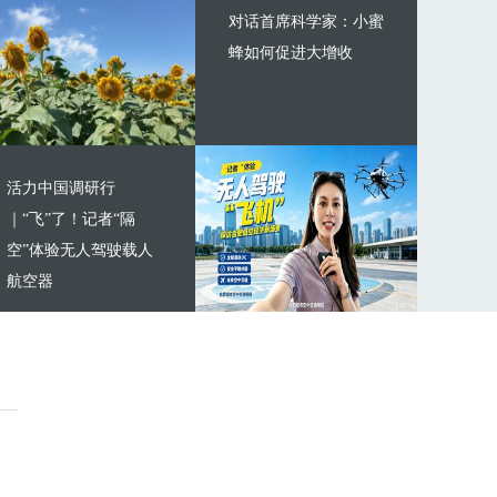
对话首席科学家：小蜜
蜂如何促进大增收
活力中国调研行
｜“飞”了！记者“隔
空”体验无人驾驶载人
航空器