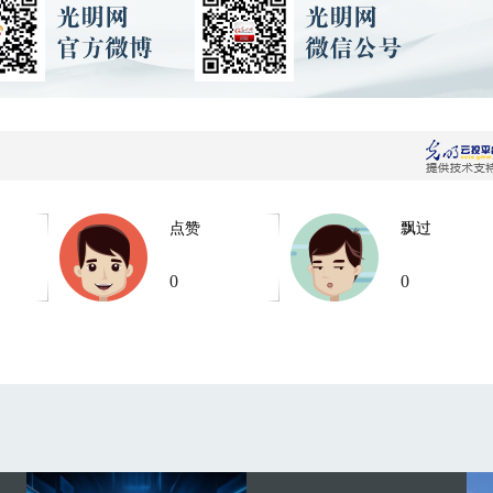
点赞
飘过
0
0