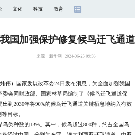
论
文化
科技
教育
我国加强保护修复候鸟迁飞通道
来源：
新华网
2024-06-25 09:56
炜伟）国家发展改革委24日发布消息，为全面加强我国
革委会同财政部、国家林草局编制了《候鸟迁飞通道保
，提出到2030年将90%的候鸟迁飞通道关键栖息地纳入有效
测等目标。
鸟类种数的13%。其中，候鸟超过800种，约占全国鸟
的4条经过中国，分别为东亚—澳大利西亚迁飞通道、中亚