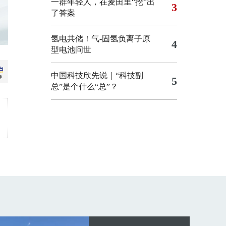
一群年轻人，在麦田里“挖”出
3
了答案
氢电共储！气-固氢负离子原
4
型电池问世
中国科技欣先说｜“科技副
5
总”是个什么“总”？