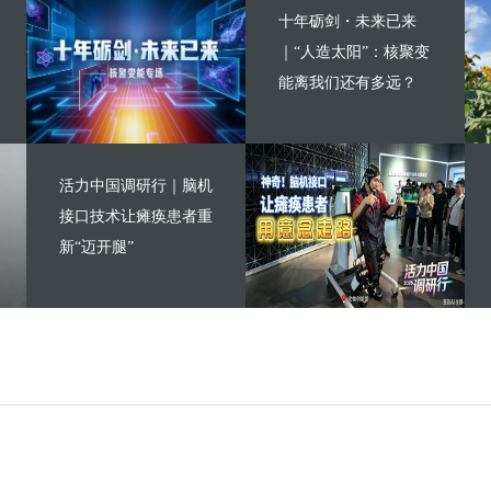
十年砺剑・未来已来
｜“人造太阳”：核聚变
能离我们还有多远？
活力中国调研行｜脑机
接口技术让瘫痪患者重
新“迈开腿”