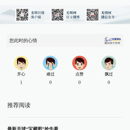
您此时的心情
开心
难过
点赞
飘过
1
0
0
0
推荐阅读
最新月球“宝藏图”抢先看