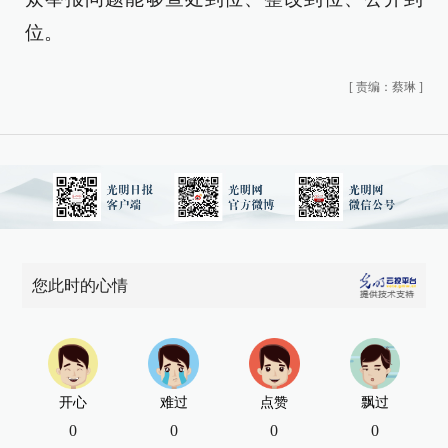
位。
[
责编：蔡琳
]
您此时的心情
开心
难过
点赞
飘过
0
0
0
0