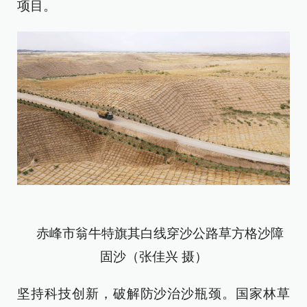
项目。
赤峰市翁牛特旗其白线穿沙公路草方格沙障
固沙（张佳兴 摄）
坚持科技创新，破解防沙治沙瓶颈。国家林草