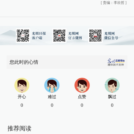
[
责编：李欣哲
]
您此时的心情
开心
难过
点赞
飘过
0
0
0
0
推荐阅读