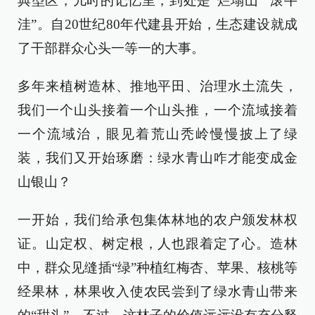
典型区，儿时的记忆里，到处是“烂塌山”“滚牛
洼”。自20世纪80年代建县开始，生态建设就成
了干部群众心头一等一的大事。
多年来植树造林、推地平田、治理水土流失，
我们一个山头接着一个山头推，一个流域接着
一个流域治，眼见着荒山秃岭慢慢披上了绿
装，我们又开始琢磨：绿水青山咋才能变成金
山银山？
一开始，我们给承包集体林地的农户颁发林权
证。山定权、树定根，人也跟着定了心。造林
中，群众见缝插“绿”种植红梅杏、苹果、核桃等
经果林，林果收入使农民尝到了绿水青山带来