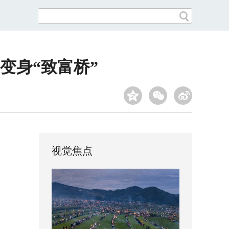
变身“致富桥”
视觉焦点