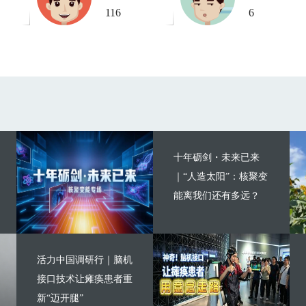
116
6
十年砺剑・未来已来
｜“人造太阳”：核聚变
能离我们还有多远？
活力中国调研行｜脑机
接口技术让瘫痪患者重
新“迈开腿”