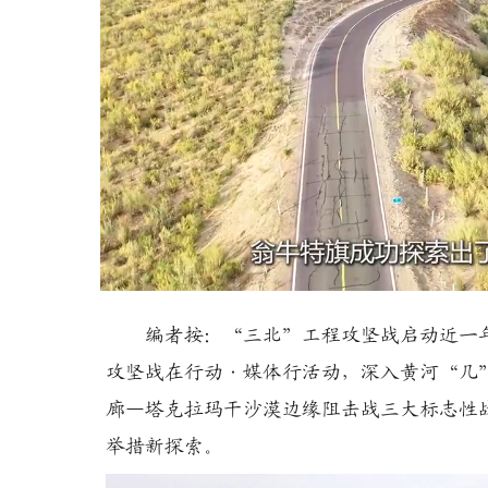
Loaded
:
Unmute
28.77%
编者按：“三北”工程攻坚战启动近一年
攻坚战在行动·媒体行活动，深入黄河“几
廊—塔克拉玛干沙漠边缘阻击战三大标志性
举措新探索。