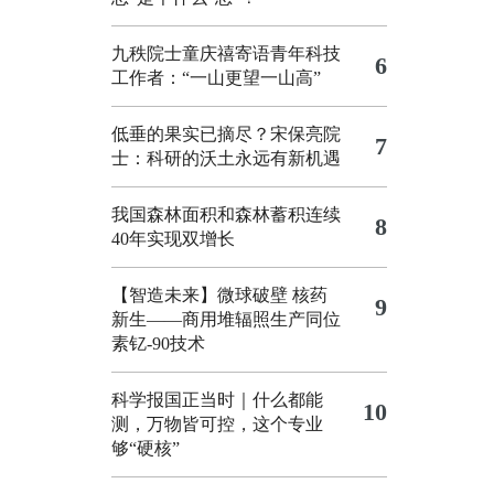
九秩院士童庆禧寄语青年科技
6
工作者：“一山更望一山高”
低垂的果实已摘尽？宋保亮院
7
士：科研的沃土永远有新机遇
我国森林面积和森林蓄积连续
8
40年实现双增长
【智造未来】微球破壁 核药
9
新生——商用堆辐照生产同位
素钇-90技术
科学报国正当时｜什么都能
10
测，万物皆可控，这个专业
够“硬核”