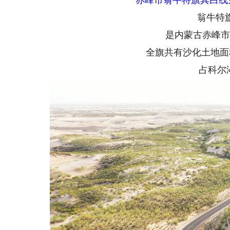
翁牛特旗
是内蒙古赤峰市科
全旗共有沙化土地面积6
占科尔沁沙