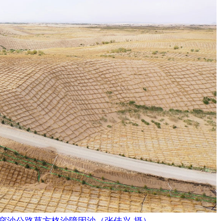
沙公路草方格沙障固沙（张佳兴 摄）