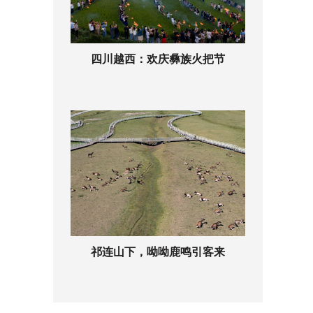
四川越西：欢庆彝族火把节
祁连山下，呦呦鹿鸣引客来