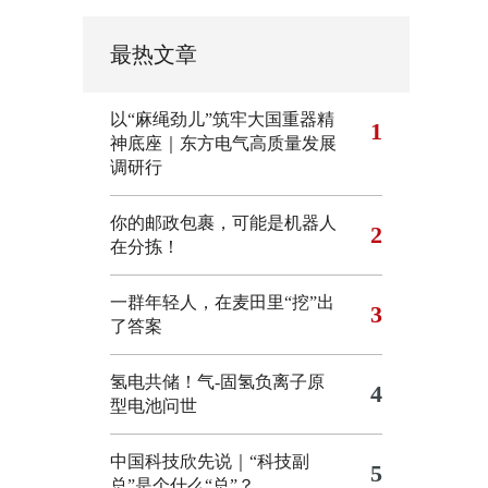
最热文章
以“麻绳劲儿”筑牢大国重器精
1
神底座｜东方电气高质量发展
调研行
你的邮政包裹，可能是机器人
2
在分拣！
一群年轻人，在麦田里“挖”出
3
了答案
氢电共储！气-固氢负离子原
4
型电池问世
中国科技欣先说｜“科技副
5
总”是个什么“总”？