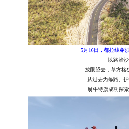
5月16日，都拉线穿沙
以路治沙是
放眼望去，草方格犹如
从过去为修路、护路
翁牛特旗成功探索出