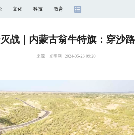
论
文化
科技
教育
灭战｜内蒙古翁牛特旗：穿沙路
来源：
光明网
2024-05-23 09:20