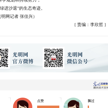
进沙退”的生态奇迹。
网记者 张佳兴）
[
责编：李欣哲
]
点赞
飘过