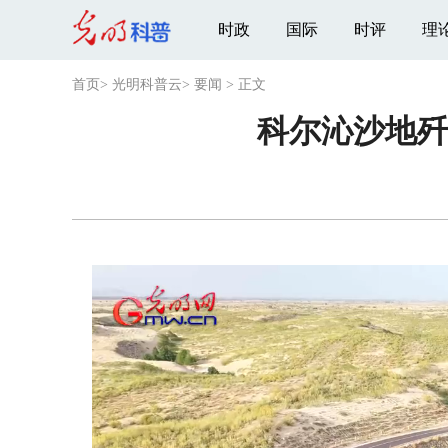
时政
国际
时评
理
首页
>
光明科普云
>
要闻
>
正文
科尔沁沙地歼