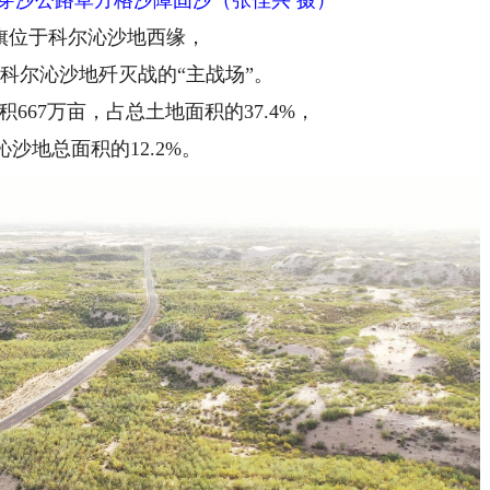
位于科尔沁沙地西缘，
尔沁沙地歼灭战的“主战场”。
67万亩，占总土地面积的37.4%，
地总面积的12.2%。