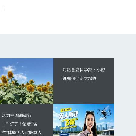
对话首席科学家：小蜜
蜂如何促进大增收
活力中国调研行
｜“飞”了！记者“隔
空”体验无人驾驶载人