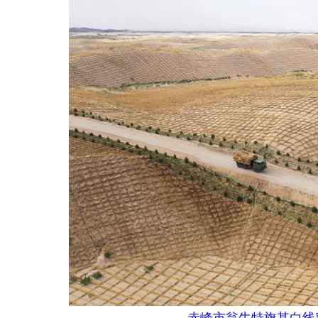
赤峰市翁牛特旗其白线穿