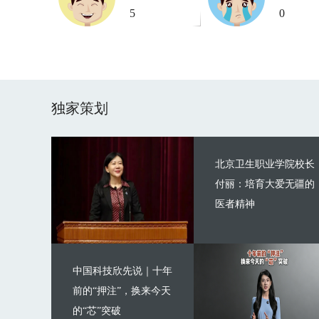
5
0
独家策划
北京卫生职业学院校长
付丽：培育大爱无疆的
医者精神
中国科技欣先说｜十年
前的“押注”，换来今天
的“芯”突破