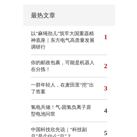
最热文章
以“麻绳劲儿”筑牢大国重器精
1
神底座｜东方电气高质量发展
调研行
你的邮政包裹，可能是机器人
2
在分拣！
一群年轻人，在麦田里“挖”出
3
了答案
氢电共储！气-固氢负离子原
4
型电池问世
中国科技欣先说｜“科技副
5
总”是个什么“总”？