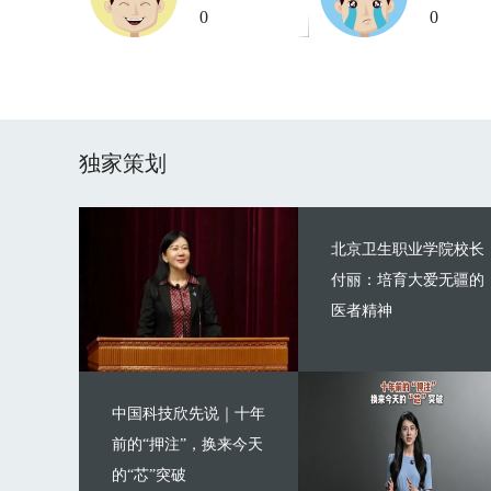
0
0
独家策划
北京卫生职业学院校长
付丽：培育大爱无疆的
医者精神
中国科技欣先说｜十年
前的“押注”，换来今天
的“芯”突破