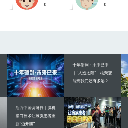
0
0
十年砺剑・未来已来
｜“人造太阳”：核聚变
能离我们还有多远？
活力中国调研行｜脑机
接口技术让瘫痪患者重
新“迈开腿”