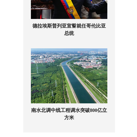
德拉埃斯普列亚宣誓就任哥伦比亚
总统
南水北调中线工程调水突破800亿立
方米