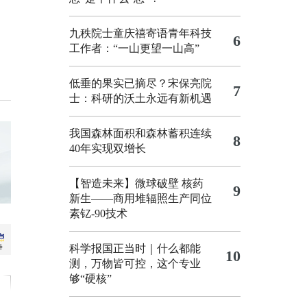
九秩院士童庆禧寄语青年科技
6
工作者：“一山更望一山高”
低垂的果实已摘尽？宋保亮院
7
士：科研的沃土永远有新机遇
我国森林面积和森林蓄积连续
8
40年实现双增长
【智造未来】微球破壁 核药
9
新生——商用堆辐照生产同位
素钇-90技术
科学报国正当时｜什么都能
10
测，万物皆可控，这个专业
够“硬核”