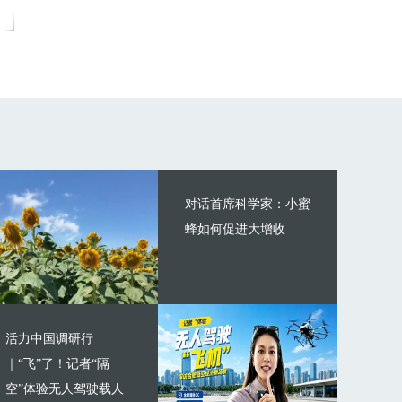
对话首席科学家：小蜜
蜂如何促进大增收
活力中国调研行
｜“飞”了！记者“隔
空”体验无人驾驶载人