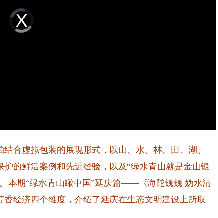
Video
Player
is
loading.
结合虚拟包装的展现形式，以山、水、林、田、湖、
保护的鲜活案例和先进经验，以及“绿水青山就是金山银
。本期“绿水青山瞰中国”延庆篇——《海陀巍巍 妫水清
芳香经济四个维度，介绍了延庆在生态文明建设上所取