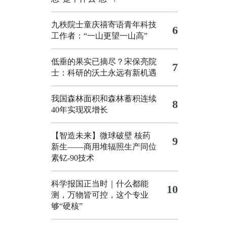
九秩院士童庆禧寄语青年科技
6
工作者：“一山更望一山高”
低垂的果实已摘尽？宋保亮院
7
士：科研的沃土永远有新机遇
我国森林面积和森林蓄积连续
8
40年实现双增长
【智造未来】微球破壁 核药
9
新生——商用堆辐照生产同位
素钇-90技术
科学报国正当时｜什么都能
10
测，万物皆可控，这个专业
够“硬核”