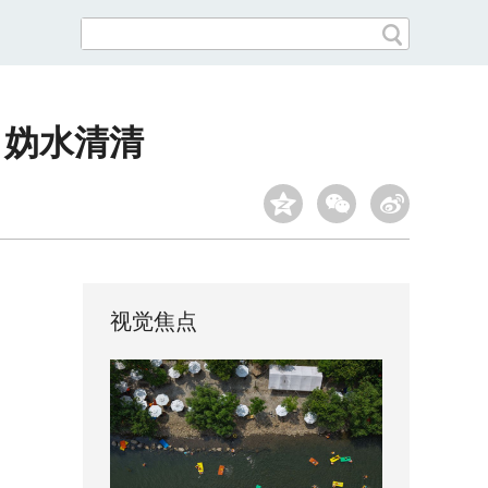
 妫水清清
视觉焦点