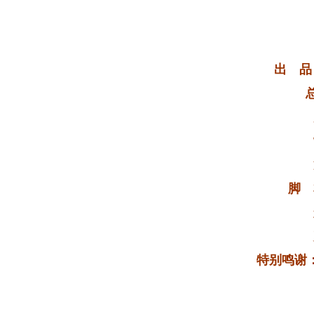
出 品：
总监制
监
制
策
脚 本
航
剪
特别鸣谢：