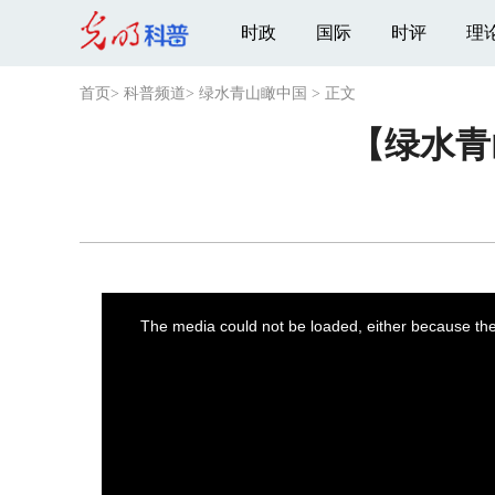
时政
国际
时评
理
首页
>
科普频道
>
绿水青山瞰中国
>
正文
【绿水青
This
is
a
The media could not be loaded, either because the 
modal
window.