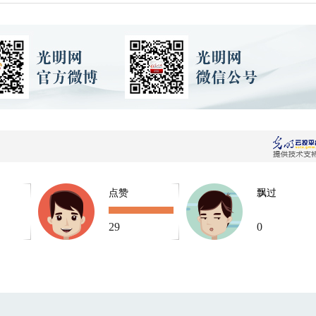
点赞
飘过
29
0