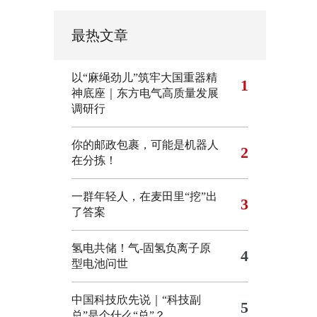
最热文章
以“麻绳劲儿”筑牢大国重器精
1
神底座｜东方电气高质量发展
调研行
你的邮政包裹，可能是机器人
2
在分拣！
一群年轻人，在麦田里“挖”出
3
了答案
氢电共储！气-固氢负离子原
4
型电池问世
中国科技欣先说｜“科技副
5
总”是个什么“总”？