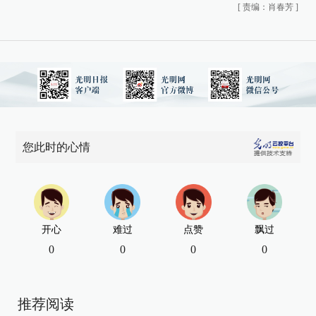
[
责编：肖春芳
]
您此时的心情
开心
难过
点赞
飘过
0
0
0
0
推荐阅读