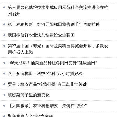
第三届绿色储粮技术集成应用示范科企交流推进会在杭
州召开
纸上种稻焕新！红河元阳梯田将告别千年弯腰插秧
我国拟修订农业法加快建设农业强国
第27届中国（寿光）国际蔬菜科技博览会开幕，多款农
用机器人上岗
166天成熟！油菜新品种让冬闲田变身“健康油田”
八十多亩梯田，科技“代种”八小时插好秧
贾枭：给农产品“梳妆打扮”有三点非常关键
瞧瞧菜篮子里的新变化
【大国粮策】农业科创增效，关键在“强企”
聚焦粮食安全“光”之密钥