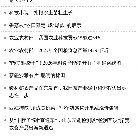
意欠薪行为
科技小院，扎根乡土茁壮生长
番荔枝“冬日限定”成“爆款”的启示
农业农村部：我国农业科技贡献率超过64%
农业农村部：2025年全国粮食总产量14298亿斤
护航“粮袋子”！2026年粮食产能提升有了明确路线图
新疆沙雅有片“聪明的棉田”
碳标签农产品在京发布，我国茶产业碳中和进程迈出标
志性一步
西红柿成“顶流贵价菜”？3个线索揭开果蔬涨价逻辑
从“卡脖子”到“直通车”，山东匠造检测以“检测互认”拓宽
农食产品出海新通途