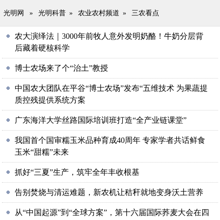
光明网
»
光明科普
»
农业农村频道
»
三农看点
农大演绎法｜3000年前牧人意外发明奶酪！牛奶分层背
后藏着硬核科学
博士农场来了个“治土”教授
中国农大团队在平谷“博士农场”发布“五维技术 为果蔬提
质控残提供系统方案
广东海洋大学丝路国际培训班打造“全产业链课堂”
我国首个国审糯玉米品种育成40周年 专家学者共话鲜食
玉米“甜糯”未来
抓好“三夏”生产，筑牢全年丰收根基
告别焚烧与清运难题，新农机让秸秆就地变身沃土营养
从“中国起源”到“全球方案”，第十六届国际荞麦大会在四