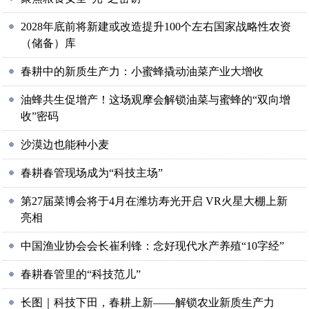
2028年底前将新建或改造提升100个左右国家战略性农资
（储备）库
春耕中的新质生产力：小蜜蜂撬动油菜产业大增收
油蜂共生促增产！这场观摩会解锁油菜与蜜蜂的“双向增
收”密码
沙漠边也能种小麦
春耕春管现场成为“科技主场”
第27届菜博会将于4月在潍坊寿光开启 VR火星大棚上新
亮相
中国渔业协会会长崔利锋：念好现代水产养殖“10字经”
春耕春管里的“科技范儿”
长图｜科技下田，春耕上新——解锁农业新质生产力