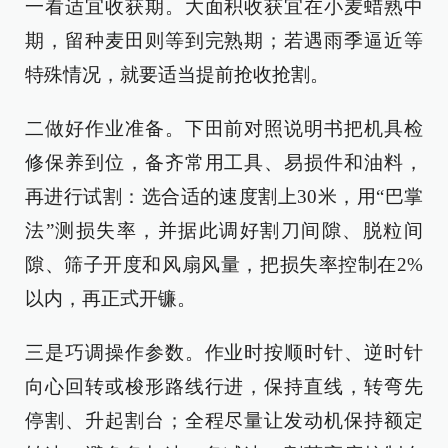
一看适宜收获期。大面积收获宜在小麦蜡熟中
期，留种麦田则等到完熟期；若遇雨季逼近等
特殊情况，就要适当提前抢收抢割。
二做好作业准备。下田前对照说明书把机具检
修保养到位，备齐常用工具、易损件和油料，
再进行试割：选合适的速度割上30米，用“巴掌
法”测损失率，并据此调好割刀间隙、脱粒间
隙、筛子开度和风扇风量，把损失率控制在2%
以内，再正式开镰。
三是巧调操作参数。作业时按顺时针、逆时针
向心回转或梭形路线行进，保持直线，转弯先
停割、升起割台；全程尽量让发动机保持额定