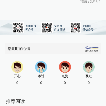
[
责编：武玥彤
]
您此时的心情
开心
难过
点赞
飘过
0
0
0
0
推荐阅读