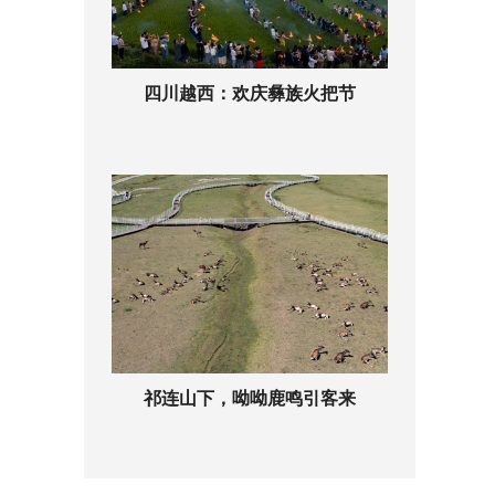
四川越西：欢庆彝族火把节
祁连山下，呦呦鹿鸣引客来