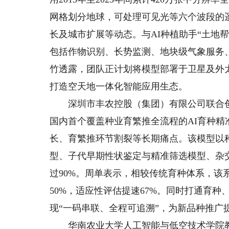
网格划分地球，可处理可见光等六个波段的
长及城市扩展等动态。与AI种植助手“土地
包括作物识别、长势监测、地块级气象服务、
竹透露，团队正计划将模型部署于卫星及外
打造空天地一体化智能应用生态。
深圳市丰农控股（集团）有限公司联合创
国内首个覆盖种业育繁推全流程的AI育种
长、育繁推环节割裂等长期痛点。该模型以
型、子代早期性状鉴定与精准筛选模型、杂
过90%。周单表示，相较传统育种体系，该
50%，适应性评估提速67%。同时打通育
现“一码串联、全程可追溯”，为新品种推广
华南农业大学人工智能与低空技术学院教