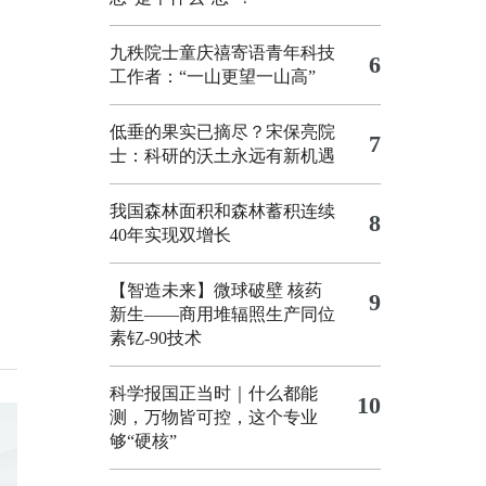
九秩院士童庆禧寄语青年科技
6
工作者：“一山更望一山高”
低垂的果实已摘尽？宋保亮院
7
士：科研的沃土永远有新机遇
我国森林面积和森林蓄积连续
8
40年实现双增长
【智造未来】微球破壁 核药
9
新生——商用堆辐照生产同位
素钇-90技术
科学报国正当时｜什么都能
10
测，万物皆可控，这个专业
够“硬核”