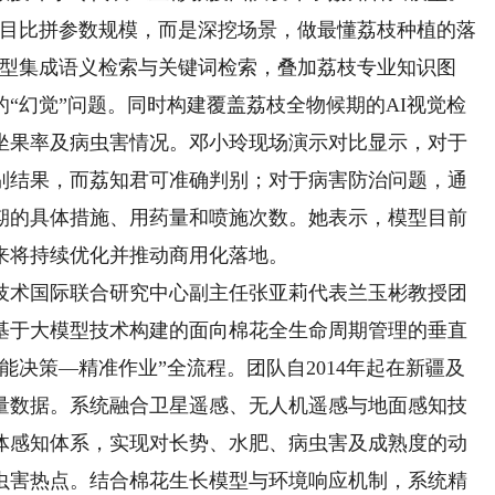
盲目比拼参数规模，而是深挖场景，做最懂荔枝种植的落
模型集成语义检索与关键词检索，叠加荔枝专业知识图
“幻觉”问题。同时构建覆盖荔枝全物候期的AI视觉检
坐果率及病虫害情况。邓小玲现场演示对比显示，对于
别结果，而荔知君可准确判别；对于病害防治问题，通
期的具体措施、用药量和喷施次数。她表示，模型目前
来将持续优化并推动商用化落地。
术国际联合研究中心副主任张亚莉代表兰玉彬教授团
基于大模型技术构建的面向棉花全生命周期管理的垂直
能决策—精准作业”全流程。团队自2014年起在新疆及
量数据。系统融合卫星遥感、无人机遥感与地面感知技
体感知体系，实现对长势、水肥、病虫害及成熟度的动
虫害热点。结合棉花生长模型与环境响应机制，系统精