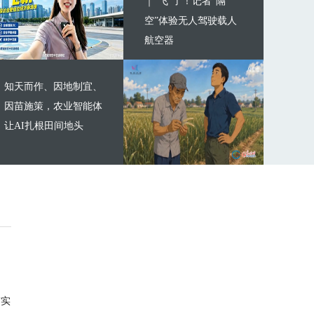
｜“飞”了！记者“隔
空”体验无人驾驶载人
航空器
知天而作、因地制宜、
因苗施策，农业智能体
让AI扎根田间地头
与实