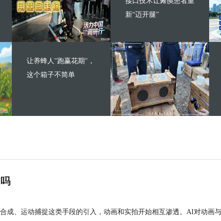
接口技术让瘫痪患者重
新“迈开腿”
让养蜂人"跑赢花期"，
这个箱子不简单
”吗
合成、运动捕捉这类手段的引入，动画和实拍开始相互渗透。AI对动画