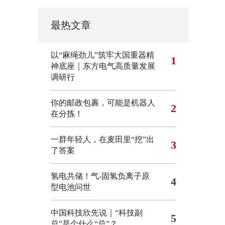
最热文章
以“麻绳劲儿”筑牢大国重器精
1
神底座｜东方电气高质量发展
调研行
你的邮政包裹，可能是机器人
2
在分拣！
一群年轻人，在麦田里“挖”出
3
了答案
氢电共储！气-固氢负离子原
4
型电池问世
中国科技欣先说｜“科技副
5
总”是个什么“总”？