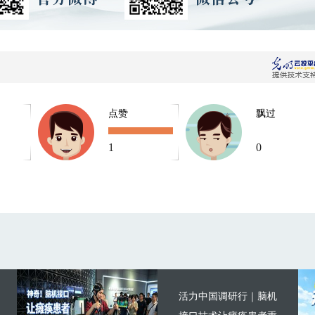
点赞
飘过
1
0
活力中国调研行｜脑机