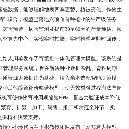
遥感数据，能够理解地表四季更替、植被变化、作物生
帮帮”联合，模型已落地六项面向种植业的生产级任务，
灾害预警、病害监测及提前30至60天的产量预估。顾
太空算力中心，实现实时拍摄、实时推理与即时回传，
始人周单发布了育繁推一体化管理大模型。该系统是
精准管理服务系统，旨在解决种业数据杂乱、育种周期
种质资源大数据库为基础，植入亲本选配智能决策模
交种后代综合评价筛选模型，使无效材料过程淘汰率超
系统可使作物育种周期缩短60%，配合力验证成本降低
种、繁育、扩繁、加工、销售、推广和示范全环节，实
提供精准决策支持。
授邓小玲代表兰玉彬教授团队发布了荔知君大模型。