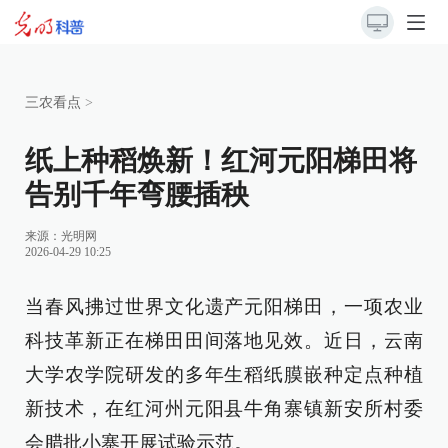
三农看点
>
纸上种稻焕新！红河元阳梯田将
告别千年弯腰插秧
来源：
光明网
2026-04-29 10:25
当春风拂过世界文化遗产元阳梯田，一项农业
科技革新正在梯田田间落地见效。近日，云南
大学农学院研发的多年生稻纸膜嵌种定点种植
新技术，在红河州元阳县牛角寨镇新安所村委
会腊批小寨开展试验示范。