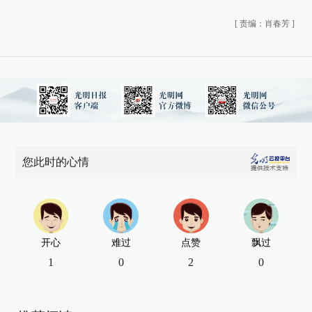
[
责编：肖春芳
]
您此时的心情
开心
难过
点赞
飘过
1
0
2
0