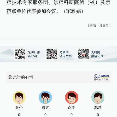
粮技术专家服务团、涉粮科研院所（校）及示
范点单位代表参加会议。（宋雅娟）
[
责编：肖春芳
]
您此时的心情
开心
难过
点赞
飘过
0
0
0
0