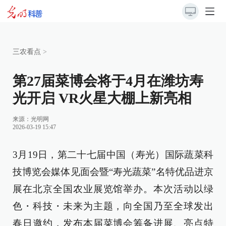
三农看点
>
第27届菜博会将于4月在潍坊寿
光开启 VR火星大棚上新亮相
来源：
光明网
2026-03-19 15:47
3月19日，第二十七届中国（寿光）国际蔬菜科
技博览会媒体见面会暨“寿光蔬菜”名特优品进京
展在北京全国农业展览馆举办。本次活动以绿
色・科技・未来为主题，向全国乃至全球发出
春日邀约，发布本届菜博会筹备进展、亮点特