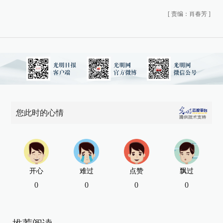
[
责编：肖春芳
]
您此时的心情
开心
难过
点赞
飘过
0
0
0
0