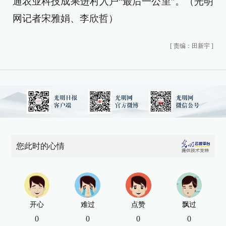
通农业科技成果进村入户“最后一公里”。（光明
网记者宋雅娟、李欣哲）
[
责编：田新宇
]
您此时的心情
开心
难过
点赞
飘过
0
0
0
0