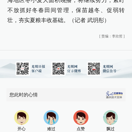
海地区冬小麦大面积晚播，将继续努力，紧盯
不放抓好冬春田间管理，保苗越冬、促弱转
壮，夯实夏粮丰收基础。（记者 武玥彤）
[
责编：李欣哲
]
您此时的心情
开心
难过
点赞
飘过